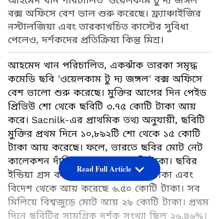
আহমেদ খান পরিচালিত 'ওয়েলকাম টু দ্য জঙ্গল'
বক্স অফিসে বেশ ভাল শুরু করেছে। ফ্র্যাঞ্চাইজির
নস্টালজিয়া এবং তারকাখচিত কাস্টের সুবিধা
পেলেও, দর্শকদের প্রতিক্রিয়া কিন্তু মিশ্র।
আহমেদ খান পরিচালিত, একঝাঁক তারকা সমৃদ্ধ
কমেডি ছবি 'ওয়েলকাম টু দ্য জঙ্গল' বক্স অফিসে
বেশ ভালো শুরু করেছে। মুক্তির আগের দিন পেইড
প্রিভিউ শো থেকে ছবিটি ৩.৭৫ কোটি টাকা আয়
করে। Sacnilk-এর প্রাথমিক তথ্য অনুযায়ী, ছবিটি
মুক্তির প্রথম দিনে ১০,৮৯২টি শো থেকে ১৫ কোটি
টাকা আয় করেছে। ফলে, ভারতে ছবির মোট নেট
কালেকশন দাঁড়িয়েছে ১৮.৭৫ কোটি টাকা। ছবির
Read Full Article
ইন্ডিয়া গ্রস কালেকশন ২২.৫০ কোটি টাকা এবং
বিদেশ থেকে আয় করেছে ৬.৫০ কোটি টাকা। সব
মিলিয়ে বিশ্বজুড়ে মোট আয় ২৯ কোটি টাকা। প্রথম
দিনে ছবিটির সামগ্রিক দর্শক সংখ্যা ছিল ২৬.৪৬%।