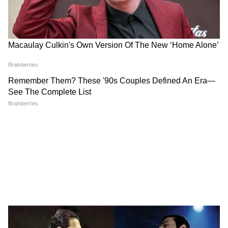
দেখলেন বিধায়ক দীপাঞ্জন! চরম বচসা |
Dipanjan Chakraborty