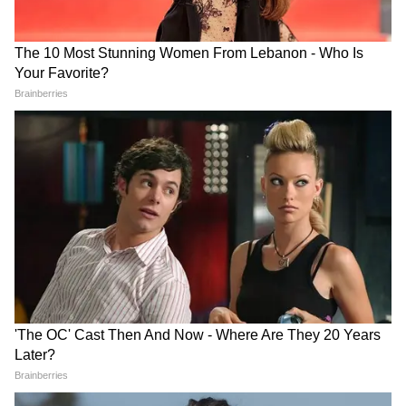
Alpha: রিলিজের আর ৭ দিন,
Awarapan 2: ফিরছেন ইমরান
অ্যাকশন অবতারে নতুন ছবি
হাশমি! ১৯ বছর পর আসছে
শেয়ার করলেন আলিয়া ভাট
আওয়ারাপন ছবির সিক্যুয়েল,
কবে মুক্তি টিজারের?
K Bhagyaraj: প্রয়াত কিংবদন্তী
Haiwaan Release Date:
পরিচালক কে ভাগ্যরাজ! রাষ্ট্রীয়
অবশেষে দিন ঘোষণা! কবে
মর্যাদায় শেষকৃত্যের ঘোষণা
আসছে অক্ষয়-সইফের থ্রিলার
মুখ্যমন্ত্রীর
'হৈওয়ান'?