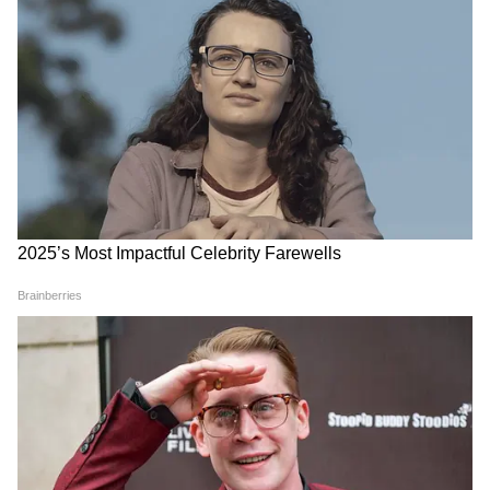
LATEST VIDEOS
Annapurna Bhandar New Update |
অগস্টের কত তারিখ থেকে ঢুকবে অন্নপূর্ণার
টাকা?
Uttarpara: নবগ্রাম পঞ্চায়েতে ঢুকেই যা