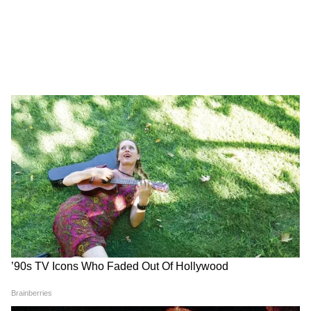
সঠিকভাবে প্রতিফলিত করে না। শিল্পশ্রমিকদের
জন্য তৈরি এই সূচক সরকারি কর্মীদের ব্যয়ের
ধরনের সঙ্গে মেলে না। আর সেই কারণেই গণনা
পদ্ধতি বদলের দাবি জানিয়েছে কর্মীদের এই
সংগঠন।
4
10
Image Credit :
Ai Photo
২০২২-২৩ সালের নতুন CPI বাস্কেটে বড়
পরিবর্তন