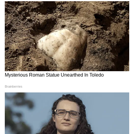
10
Image Credit :
Asianet News
বর্তমান DA/DR গণনার পদ্ধতি কী?
বর্তমানে DA ও DR সংশোধন করা হয় AICPI-IW
অর্থাৎ অল ইন্ডিয়া কনজিউমার প্রাইস ইনডেক্স ফর
ইন্ডাস্ট্রিয়াল ওয়ার্কার্স-এর ১২ মাসের গড়ের
ভিত্তিতে। এই সূচকটি মূলত শিল্পশ্রমিকদের
ক্রয়ক্ষমতা রক্ষার জন্য তৈরি।