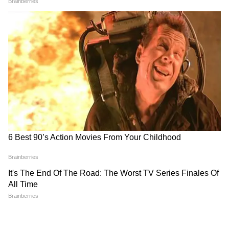
Ration Card: ভোটার তালিকা থেকে নাম বাদ গেলেই
কি বন্ধ হবে রেশন? বড় মন্তব্য সুপ্রিম কোর্টের
TMC Fund: ৪৪০ কোটি টাকার ভবিষ্যৎ কী? পুলিশের
২ বড় নির্দেশে চাপে মমতা-ঋতব্রতপন্থীরা
3
10
Image Credit :
Chat Gpt
বর্তমান সূচকের বড় ত্রুটি কোথায়?
AIDEF-এর মতে, এই সূচক কেন্দ্রীয় সরকারি কর্মী
ও পেনশনভোগীদের বাস্তব জীবনযাত্রার ব্যয়কে