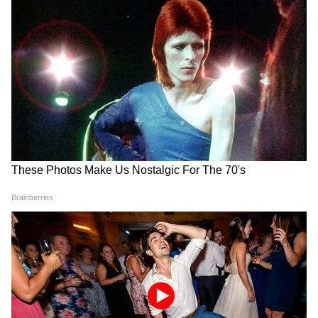
২০২২-২৩ সালে সংশোধিত কনজিউমার প্রাইস
ইনডেক্স বাস্কেটে খাদ্য ও পানীয়ের ভার মাত্র ৩৬.৭৫
শতাংশ রাখা হয়েছে। অন্যদিকে, আবাসন,
স্বাস্থ্যসেবা, পরিবহন, যোগাযোগ ও ডিজিটাল
পরিষেবার সম্মিলিত ভার তুলনামূলকভাবে বেশি।
5
10
Image Credit :
Getty
কম বেতনের কর্মীদের উপর বেশি চাপ
AIDEF জানিয়েছে, নিম্ন আয়ের কর্মী ও