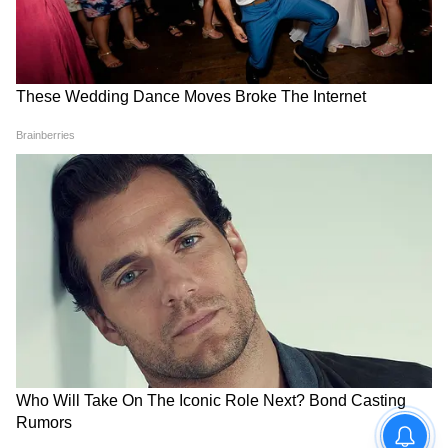
পেনশনভোগীরা তাদের মাসিক আয়ের অনেক বেশি
অংশ খরচ করেন খাদ্য, ওষুধ, স্বাস্থ্যসেবা, শিক্ষা ও
বাড়িভাড়ায়। ফলে সরকারি সূচক তাদের প্রকৃত
মূল্যস্ফীতির অভিজ্ঞতা ধারণ করতে পারে না।
6
10
Image Credit :
Getty
পেনশনভোগীদের সমস্যা আরও গভীর
অবসরপ্রাপ্ত কর্মীরা মাসিক আয়ের একটি বড় অংশ
স্বাস্থ্য বিমার প্রিমিয়াম, ওষুধ, চিকিৎসা ও বয়স্ক