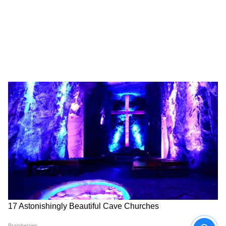
6
8
Image Credit :
StockPhoto
অষ্টম বেতন কমিশনের আগে বড় স্বস্তি?
অষ্টম বেতন কমিশন নিয়ে ইতিমধ্যেই কর্মীদের মধ্যে
ব্যাপক আগ্রহ তৈরি হয়েছে। তবে কমিশনের
সুপারিশ কার্যকর হতে এখনও সময় লাগতে পারে।
সেই কারণে DA বৃদ্ধি কর্মীদের জন্য অন্তর্বর্তীকালীন
বড় স্বস্তি হয়ে উঠতে পারে বলে মনে করা হচ্ছে।
বিশেষ করে মূল্যবৃদ্ধির বাজারে অতিরিক্ত ভাতা
কর্মীদের হাতে কিছুটা বেশি অর্থ এনে দেবে।