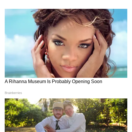
8th Pay Commission: কর্মীদের বেতন বৃদ্ধি কবে
থেকে শুরু হবে? ফিটমেন্ট ফ্যাক্টর চূড়ান্ত কবে হবে?
জেনে নিন সম্পূর্ণ হিসাব
3
8
Image Credit :
Asianet News
বর্তমানে কেন্দ্রীয় সরকারি কর্মী এবং
পেনশনভোগীরা ৫৫ শতাংশ হারে DA ও DR
পাচ্ছেন। শ্রম মন্ত্রকের প্রকাশিত ভোক্তা মূল্য সূচক
(AICPI-IW) অনুযায়ী DA বৃদ্ধির হিসাব করা হয়।
সাম্প্রতিক সূচকের প্রবণতা দেখেই মনে করা হচ্ছে,
পরবর্তী দফায় DA আরও ২ থেকে ৩ শতাংশ পর্যন্ত