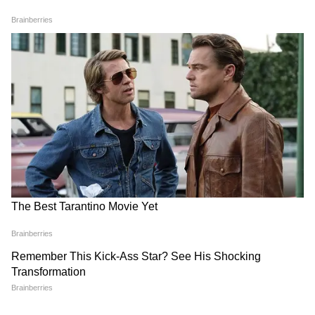
প্রায় ৬,৪৮০ টাকা বেশি পাবেন তিনি।
5
8
Image Credit :
StockPhoto
আবার যাঁদের বেসিক বেতন ৫০,০০০ টাকা, তাঁদের
ক্ষেত্রে DA ৫৫ শতাংশ থেকে ৫৮ শতাংশ হলে
মাসিক DA ২৭,৫০০ টাকা থেকে বেড়ে ২৯,০০০ টাকা
হবে। ফলে প্রতি মাসে ১,৫০০ টাকা এবং বছরে
১৮,০০০ টাকা পর্যন্ত অতিরিক্ত আয় হতে পারে।