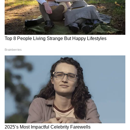
বাড়তে পারে।
4
8
Image Credit :
Asianet News
কত টাকা বাড়তে পারে?
ধরা যাক, কোনও কর্মীর বেসিক বেতন ১৮,০০০
টাকা। বর্তমানে ৫৫ শতাংশ DA হিসেবে তিনি
পাচ্ছেন ৯,৯০০ টাকা। যদি DA ৩ শতাংশ বৃদ্ধি পেয়ে
৫৮ শতাংশ হয়, তাহলে DA হবে ১০,৪৪০ টাকা।
অর্থাৎ প্রতি মাসে অতিরিক্ত ৫৪০ টাকা এবং বছরে