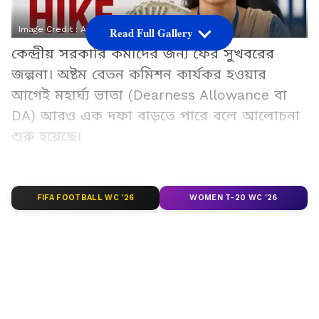
Image Credit :
Asianet News
Read Full Gallery
কেন্দ্রীয় সরকারি কর্মীদের জন্য ফের সুখবরের
জল্পনা। অষ্টম বেতন কমিশন কার্যকর হওয়ার
আগেই মহার্ঘ্য ভাতা (Dearness Allowance বা
DA) আরও এক দফা বাড়তে পারে বলে আলোচনা
শুরু হয়েছে।
Add Asianetnews Bangla as a Preferred
Source
FIFA FOOTBALL WC '26
WOMEN T-20 WC '26
2
8