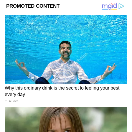
Image Credit :
Chat Gpt
মূল্যবৃদ্ধির প্রভাব থেকে কর্মীদের সুরক্ষা দিতে বছরে
দু'বার DA সংশোধন করে কেন্দ্র সরকার। সেই নিয়ম
মেনেই আগামী কয়েক মাসের মধ্যেই নতুন DA
বৃদ্ধির ঘোষণা আসতে পারে বলে মনে করছেন
বিশেষজ্ঞরা।