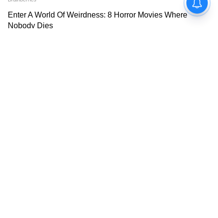
7
8
Image Credit :
Asianet News
কবে হতে পারে ঘোষণা?
সাধারণত মার্চ এবং সেপ্টেম্বর-অক্টোবর মাসে DA
বৃদ্ধির ঘোষণা করে কেন্দ্র সরকার। পরবর্তী DA
বৃদ্ধির সিদ্ধান্তও সেই সময়সীমার মধ্যেই আসতে
পারে বলে অনুমান। তবে চূড়ান্ত সিদ্ধান্ত কেন্দ্র
সরকারের ঘোষণার উপর নির্ভর করবে।