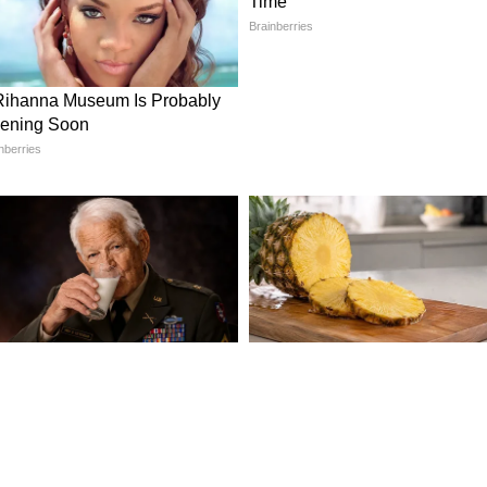
 শুরু, মতামত সংগ্রহ চলছে
ান্তের কর্মচারী সংগঠন এবং পেনশন
 আলোচনা শুরু করেছে। কর্মীদের বেতন ও পেনশন