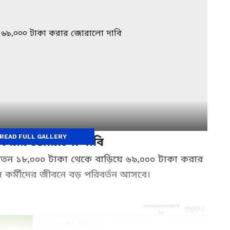
READ FULL GALLERY
া করার জোরালো দাবি
েতন ১৮,০০০ টাকা থেকে বাড়িয়ে ৬৯,০০০ টাকা করার
লে কর্মীদের জীবনে বড় পরিবর্তন আসবে।