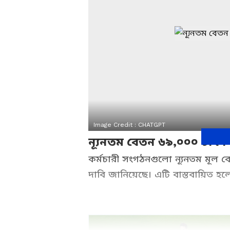
Image Credit :
CHATGPT
ন্যূনতম বেতন ৬৯,০০০ টাক
কর্মচারী সংগঠনগুলো ন্যূনতম মূল ব
দাবি জানিয়েছে। এটি বাস্তবায়িত হ