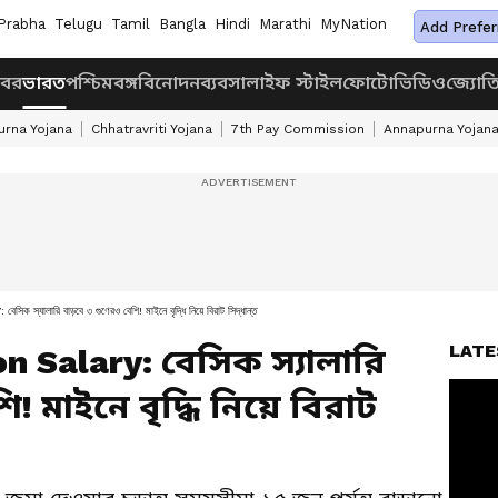
Prabha
Telugu
Tamil
Bangla
Hindi
Marathi
MyNation
Add Prefer
খবর
ভারত
পশ্চিমবঙ্গ
বিনোদন
ব্যবসা
লাইফ স্টাইল
ফোটো
ভিডিও
জ্যোত
rna Yojana
Chhatravriti Yojana
7th Pay Commission
Annapurna Yojan
ারি বাড়বে ৩ গুণেরও বেশি! মাইনে বৃদ্ধি নিয়ে বিরাট সিদ্ধান্ত
LATE
 Salary: বেসিক স্যালারি
! মাইনে বৃদ্ধি নিয়ে বিরাট