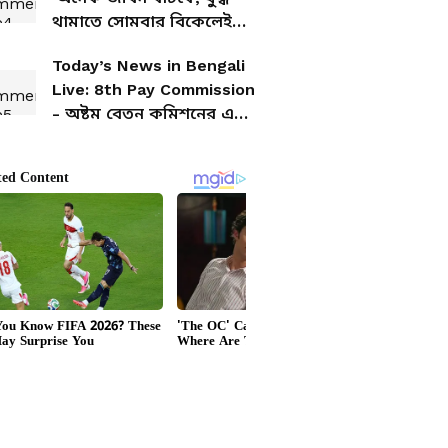
থামাতে সোমবার বিকেলেই
ইরানের সঙ্গে আলোচনা শুরু,
Today’s News in Bengali
জানালেন ট্রাম্প
Live: 8th Pay Commission
- অষ্টম বেতন কমিশনের এই
কাজ বন্ধ, এরপর কী হবে,
চূড়ান্ত সুপারিশ কবে?