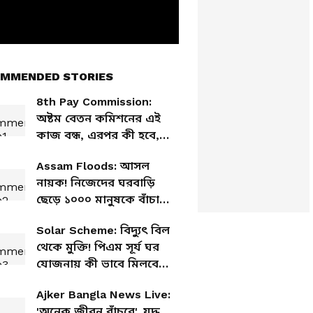
MMENDED STORIES
8th Pay Commission:
অষ্টম বেতন কমিশনের এই
কাজ বন্ধ, এরপর কী হবে,
চূড়ান্ত সুপারিশ কবে?
Assam Floods: আসল
নায়ক! নিজেদের ঘরবাড়ি
ছেড়ে ১০০০ মানুষকে বাঁচালেন
গ্রামবাসীরা
Solar Scheme: বিদ্যুৎ বিল
থেকে মুক্তি! পিএম সূর্য ঘর
যোজনায় কী ভাবে মিলবে
৭৮,০০০ টাকা ভর্তুকি?
Ajker Bangla News Live:
'অনেক জীবন বাঁচবে', যুদ্ধ