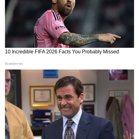
RECOMMENDED STORIES
US-Iran Deal: আমেরিকা-ইরান
Indian Army: নেগেভ বন্দুকের
শান্তি চুক্তিকে স্বাগত মোদীর,
জন্য ইজরায়েলি সাইট বেছে নিল
পশ্চিম এশিয়ায় শান্তি ফেরার
সেনা, এবার আরও নিখুঁত নিশানা
আশা