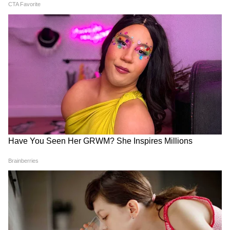
Image Credit :
Chatgpt
পার্বতীপুরম মান্যম, আল্লুরি সীতারামা রাজু, পূর্ব
গোদাবরী, পশ্চিম গোদাবরী, এনটিআর, কৃষ্ণা,
নেল্লোর এবং তিরুপতির মতো জেলাগুলির
আবহাওয়ার উপর কড়া নজর রাখা হচ্ছে। এই
অঞ্চলের বাসিন্দাদের সরকারি আবহাওয়ার পরামর্শ
এবং জরুরি সতর্কতার জন্য প্রস্তুত থাকতে হবে।
বিশেষজ্ঞরা বজ্রপাতের সময় বৈদ্যুতিন ডিভাইস
থেকে দূরে থাকার এবং খারাপ আবহাওয়ায়
অপ্রয়োজনীয় ভ্রমণ এড়িয়ে চলার পরামর্শ
দিয়েছেন।