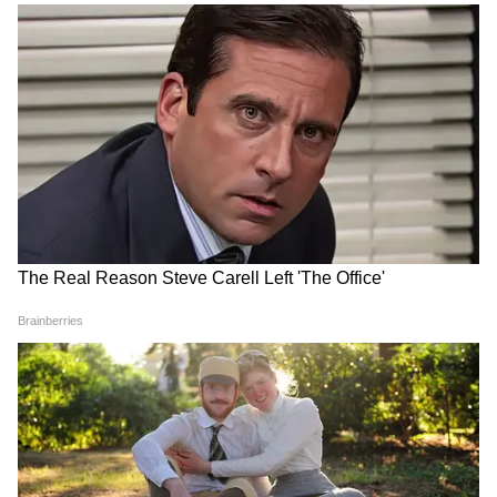
রাজ্য বিপর্যয় মোকাবিলা কর্তৃপক্ষের ম্যানেজিং
ডিরেক্টর প্রখর জৈন বজ্রপাতের আশঙ্কায় সাধারণ
মানুষকে সতর্ক থাকতে বলেছেন। আধিকারিকরা
জানিয়েছেন, আগে থেকে সতর্কতামূলক ব্যবস্থা
নিলে মারাত্মক দুর্ঘটনার ঝুঁকি অনেকটাই কমানো
সম্ভব। বজ্রপাতের সময় গাছের নীচে দাঁড়ানো উচিত
নয়। মাঠে কর্মরত কৃষক এবং বাইরে থাকা
ব্যক্তিদের বজ্রপাত শুরু হলে অবিলম্বে নিরাপদ
আশ্রয়ে চলে যাওয়ার পরামর্শ দেওয়া হয়েছে।