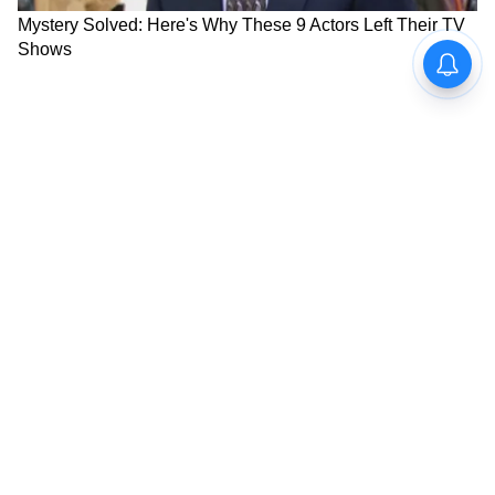
Repatriation: ওমান থেকে দেশে
TMC Vs NCPI: তৃণমূলের ২০
ফিরলেন এমটি জলবীরের ২০
সাংসদের NCPI-তে যোগদানের
ভারতীয় নাবিক, উত্তেজনার
খবরই জানতেন না সম্পাদক,
আবহে স্বস্তি
তারপর কী বললেন
LATEST VIDEOS
Weight Loss Formula | এই ১টি ভুল
শুধরে নিন, ডায়েট ও ব্যায়াম ছাড়া ওজন
কমানো অসম্ভব!
এই ১০টি কথায় তুমুল হাততালি!, IIT Delhi-
তে PM Modi-র মাস্টারক্লাস!