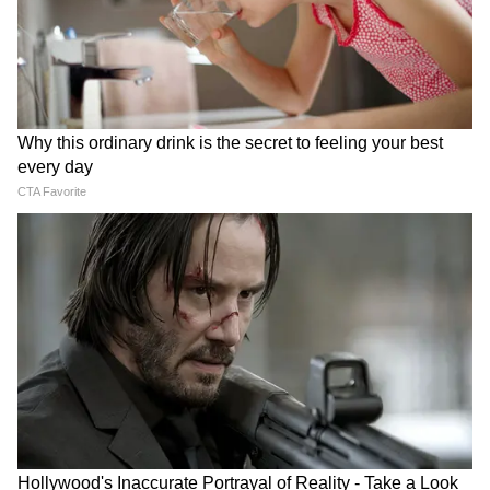
LATEST VIDEOS
ABOUT THE AUTHOR
Anulekha Kar
AK
অনুলেখা কর ২০২৪ সালের এপ্রিল মাস থেকে এশিয়ানেট নিউজ
বাংলায় কর্মরত। তাঁর এর আগে একাধিক টেলিভিশন ও ওয়েব
মিডিয়ায় কাজ করার অভিজ্ঞতা রয়েছে। যাদবপুর বিশ্ববিদ্যালয়
থেকে জার্নালিজম ও মাস কমিউনিকেশনে মাস্টার্স করেছেন।
দেশের খবর
জার্নালিজমে স্নাতক পাশ করার পরে সর্বভারতীয় সংবাদ মাধ্যম
থেকে ইন্টার্নশিপের মাধ্যমেই তাঁর সংবাদ জগতে হাতেখড়ি। ক্রাইম,