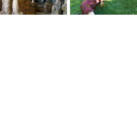
FOLLOW U
 Use
Privacy Policy
CSAM Policy
Complaint Redressal - Website
Complianc