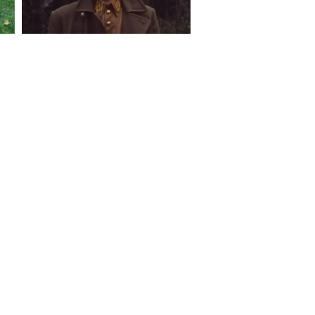
S ON
e Report Digital
Investors