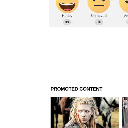
টাকা ছাড়িয়ে গেছে৷ মোবাইল ফোনের
অসামান্য কর্মক্ষমতা উত্পাদন এবং র
ইলেকট্রনিক অংশগুলির জন্য একটি 
চন্দ্রশেখরের মতে, ভারতে অ্যাপল
বেশি নতুন সরাসরি চাকরি তৈরি কর
"এদের মধ্যে প্রায় ৭০ শতাংশ হল ১
করছে, দক্ষতা অর্জন করছে এবং তাদ
তিনি যোগ করেছেন।
Apple ২০১৭ সালে ভারতে আইফোন ত
নতুন আইফোন মডেল একত্রিত করতে 
সরবরাহকারীদের সাথে কাজ করেছে
এর আগে, দিল্লিতে অ্যাপলের দ্বিতীয
প্রধানমন্ত্রী নরেন্দ্র মোদির সাথে দে
সম্পর্কে তার দৃষ্টিভঙ্গি শেয়ার করে