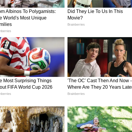
র টুইটারে মোদী সরকারের ভূয়োসী প্রসংশা করলেন
্থনার জন্য প্রধানমন্ত্রী নরেন্দ্র মোদিকে ধন্যবাদ
াক্ষাতের পর কুক টুইটারে লিখেছেন, তারা সারা দেশে
 জবাবে টুইটারে ধন্যবাদ জানালেন প্রধানমন্ত্রী। তিনি
েরে খুবই আনন্দিত। বিভিন্ন বিষয়ে মতামত বিনিময়
পান্তরগুলি হাইলাইট করতে পেরে আপ্লুত।'