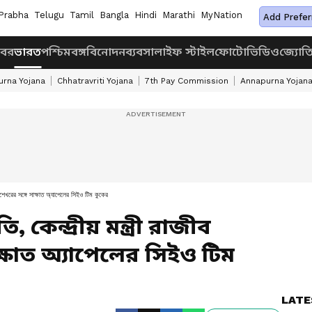
Prabha
Telugu
Tamil
Bangla
Hindi
Marathi
MyNation
Add Prefer
খবর
ভারত
পশ্চিমবঙ্গ
বিনোদন
ব্যবসা
লাইফ স্টাইল
ফোটো
ভিডিও
জ্যোত
rna Yojana
Chhatravriti Yojana
7th Pay Commission
Annapurna Yojan
ন্দ্রশেখরের সঙ্গে সাক্ষাত অ্যাপেলের সিইও টিম কুকের
 কেন্দ্রীয় মন্ত্রী রাজীব
াক্ষাত অ্যাপেলের সিইও টিম
LATE