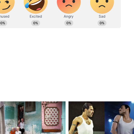
 জন্য পারফরম্যান্স-লিঙ্কড ইনসেনটিভ (PLI) স্কিমের
প্তানি বৃদ্ধিতে এই সাফল্যকে অনুকরণ করতে অন্যান্য
অনুপ্রেরণা হিসাবে কাজ করে।
 ইকোসিস্টেম গত দুই বছরে উৎপাদনে এক লাখেরও
েছে। তিনি বলেন
৯-২৪ বছর বয়সী মহিলা, যারা তাদের কর্মজীবন শুরু
ের পরিবারের জন্য সহজে জীবনযাত্রার উন্নতি করছে,"
ৈরি করা শুরু করে এবং তারপর থেকে, কোম্পানি
এবং ক্রমবর্ধমান সংখ্যক উপাদান তৈরি করতে
।
় স্টোর লঞ্চের আগে, সিইও টিম কুক আজ সন্ধ্যায়
খা করেছেন। এই সংস্থাটি ইতিবাচক প্রভাব প্রযুক্তি
ছে এবং সারা দেশে বিনিয়োগ করতে প্রতিশ্রুতিবদ্ধ।