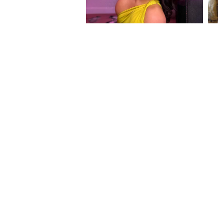
About Website
Terms Of