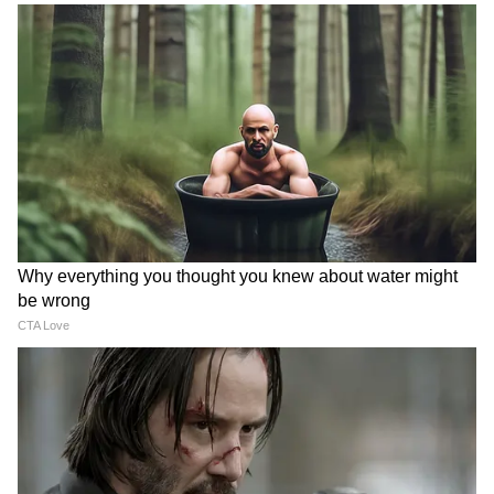
যাচ্ছে খুন করে চম্পট দেওয়ার কোনও লক্ষণ দেখা
যায়নি। বরং একরকম আত্মসমর্পনই করেছিলেন ধৃত
অরুণ মৌর্য, নবীন তিওয়ারি ও সোনু। শনিবার রাতে
নিরাপত্তা কর্মীদের চোখ এড়িয়ে সাংবাদিকের
ছদ্মবেশে এসেই এই ঘটনা। কিন্তু ঠিক কোন উদ্দেশ্যে
এই কাজ করেছেন তাঁরা সেবিষয় পরিষ্কার করে
কিছু জানা যায়নি। খুনের কারণ জানতে লাগাতার
জিজ্ঞাসাবাদ চালাচ্ছে তদন্তকারীরা।