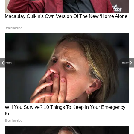
DOWNLOAD APP
RECOMMENDED STORIES
PREV
NEXT
AR Rahman: আটারি-ওয়াঘা
INDIA Bloc: শরিকি কোন্দলে
সীমান্তে প্রথমবার রহমান, BSF-
জেরবার বিরোধী শিবির, 'INDIA'
কে সুরেলা স্যালুট 'ম্যায় বাপস
জোটের সমন্বয় নিয়ে প্রশ্ন তুলল
আউঙ্গা' টিমের
BJP
রাজু ভাইয়া মিউনিসিপ্যাল ​​কর্পোরেশনের দক্ষিণ
মালাকা ৪৩ নম্বর ওয়ার্ড থেকে কংগ্রেস প্রার্থী। পরে