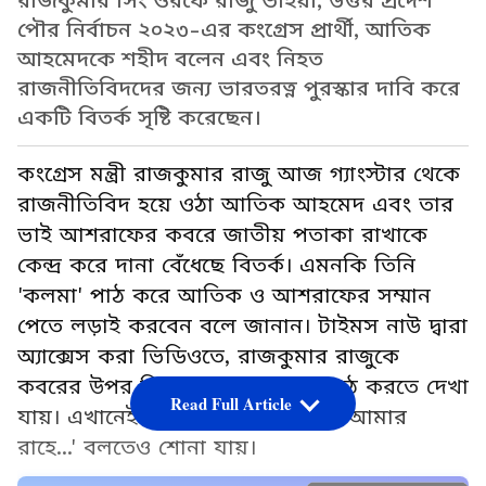
রাজকুমার সিং ওরফে রাজু ভাইয়া, উত্তর প্রদেশ
পৌর নির্বাচন ২০২৩-এর কংগ্রেস প্রার্থী, আতিক
আহমেদকে শহীদ বলেন এবং নিহত
রাজনীতিবিদদের জন্য ভারতরত্ন পুরস্কার দাবি করে
একটি বিতর্ক সৃষ্টি করেছেন।
কংগ্রেস মন্ত্রী রাজকুমার রাজু আজ গ্যাংস্টার থেকে
রাজনীতিবিদ হয়ে ওঠা আতিক আহমেদ এবং তার
ভাই আশরাফের কবরে জাতীয় পতাকা রাখাকে
কেন্দ্র করে দানা বেঁধেছে বিতর্ক। এমনকি তিনি
'কলমা' পাঠ করে আতিক ও আশরাফের সম্মান
পেতে লড়াই করবেন বলে জানান। টাইমস নাউ দ্বারা
অ্যাক্সেস করা ভিডিওতে, রাজকুমার রাজুকে
কবরের উপর তিরাঙ্গা রেখে কলমা পাঠ করতে দেখা
Read Full Article
যায়। এখানেই শেষ নয়, 'আতিক ভাই আমার
রাহে...' বলতেও শোনা যায়।