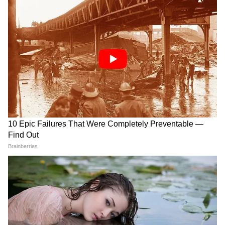
নিয়মও চালু হয়েছে যে, একজন ব্যক্তি একটি স্তরে
তিনটি মেয়াদের বেশি সম্পাদকের দায়িত্ব সামলাতে
পারবেন না।
এই কারণেই তিনটি মেয়াদের পরে কারাট সাধারণ
সম্পাদকের পদ থেকে সরে গেছিলেন গত ২০১৫
সালে। এমনকি, আগামী পার্টি কংগ্রেসে সীতারাম
ইয়েচুরিরও তৃতীয় মেয়াদ পূর্ণ হওয়ার কথা ছিল।
যদিও তিনি বেঁচে থাকাকালীনই দলের মধ্যে
আলোচনা শুরু হয়েছিল যে, দলের তিন-চতুর্থাংশের
সমর্থন নিয়ে ফের তাঁকেই সাধারণ সম্পাদকের
দায়িত্ব দেওয়া যায় কি না। তবে সেই সুযোগ আর
এখন নেই।
প্রসঙ্গত, মহম্মদ সেলিমের বয়স এখন ৬৭ বছর।