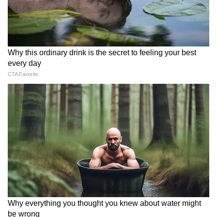
ফলে, তিনি যদি সর্বভারতীয় সাধারণ সম্পাদকের
দায়িত্ব নেন, তাহলে তিনটি মেয়াদ থাকতে পারবেন।
এহেন ভাবনাচিন্তা থেকেই সেলিমকে দায়িত্ব নেওয়ার
জন্য অনুরোধ করেছেন দলের সর্বোচ্চ নেতৃত্বের
একটি বড় অংশ।
আরও খবরের জন্য চোখ রাখুন এশিয়ানেট
নিউজ বাংলার হোয়াটসঅ্যাপ চ্যানেলে, ক্লিক
করুন এখানে।