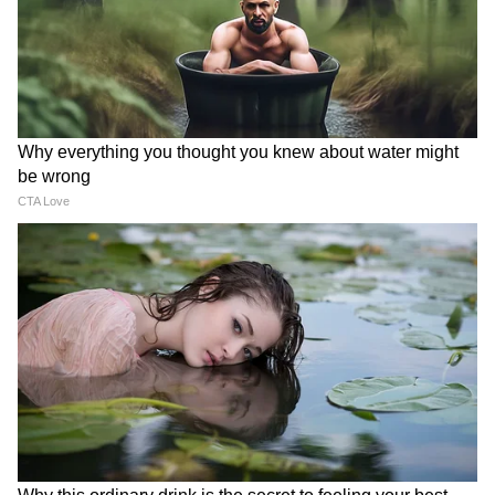
6
Image Credit :
Asianet News
অন্যান্য গুরুত্বপূর্ণ পরিবর্তনের পাশাপাশি, সরকার
পিএফ ক্লেমের ক্ষেত্রে 'অটো-সেটেলমেন্ট' বা
স্বয়ংক্রিয় নিষ্পত্তির সীমা ১ লক্ষ টাকা থেকে
বাড়িয়ে ৫ লক্ষ টাকা করেছে। এছাড়া, সদস্যরা
একাধিক নথির ওপর নির্ভর না করে 'উমাং'
(UMANG) অ্যাপের মাধ্যমে 'ফেস অথেন্টিকেশন
টেকনোলজি' বা মুখমণ্ডল শনাক্তকরণ প্রযুক্তি
(FAT) ব্যবহার করে নিজেদের পরিচয় যাচাই করতে