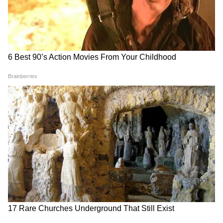
ফলে নথিপত্রের কাজ ও বিলম্ব কমবে এবং স্বচ্ছতা
বৃদ্ধি পাবে।
4
6
Image Credit :
X
বর্তমানে, পিএফ (PF)-এর টাকা তোলার জন্য
সদস্যদের সাধারণত ক্লেম জমা দিতে হয় এবং
প্রক্রিয়াকরণের জন্য অপেক্ষা করতে হয়। UPI ও
এটিএম-এর মাধ্যমে টাকা তোলার ব্যবস্থা ব্যক্তিদের
জন্য টাকা পাওয়া সহজতর করবে।