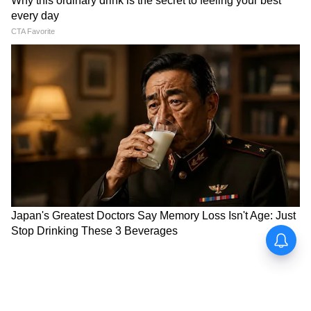
পারবেন। এই আপগ্রেডের ফলে আরও দ্রুত ও
সহজে UAN অ্যাক্টিভেশন, অনলাইনে পিএফ
পাসবুক দেখা এবং আধার-সংযুক্ত তথ্যাদি দ্রুত
সংশোধন করার সুবিধাও পাওয়া যাবে বলে আশা
করা হচ্ছে।
LATEST VIDEOS
Old Notes Sell: বাড়িতে কি ৫০ বা
১০০ টাকার পুরনো নোট আছে? কোটি
টাকায় বিক্রি হতে পারে