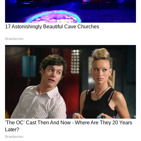
6
Image Credit :
Gemini AI
উল্লেখযোগ্য বিষয় হল ন্যাশনাল পেমেন্টস
কর্পোরেশন অফ ইন্ডিয়া (NPCI)-এর সহযোগিতায়
তৈরি এই নতুন সুবিধার টেস্টিং ইতিমধ্যেই সম্পন্ন
হয়েছে বলে সূত্রগুলো জানিয়েছে।