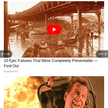
3
6
PREV
NEXT
Image Credit :
Asianet News
পাশাপাশি সূত্রগুলো আরও জানিয়েছে যে,
ব্যবহারকারীরা UPI এবং UPI-সক্ষম এটিএম
ব্যবহার করে তাৎক্ষণিকভাবে তাঁদের EPF
ব্যালেন্সের ৭৫ শতাংশ পর্যন্ত অর্থ ব্যাঙ্ক অ্যাকাউন্টে
তুলে নিতে পারবেন। বিশেষজ্ঞদের মতে, এই ব্যবস্থার