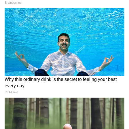
5
6
Image Credit :
X
তবে আসল পরীক্ষাটি হবে তখন, যখন দেখা যাবে
অবসরকালীন সঞ্চয়ের নিরাপত্তা যাতে ক্ষুণ্ণ না হয়,
সেজন্য কী ধরনের প্রমাণীকরণ (authentication)
ও জালিয়াতি-প্রতিরোধক সুরক্ষা ব্যবস্থা কার্যকর
করা হচ্ছে।
6