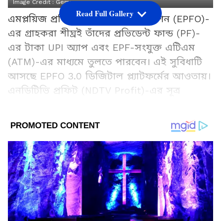
Image Credit :
Gemini
Read Full Gallery
এমপ্লয়িজ প্রভিডেন্ট ফান্ড অর্গানাইজেশন (EPFO)-
এর গ্রাহকরা শীঘ্রই তাঁদের প্রভিডেন্ট ফান্ড (PF)-
এর টাকা UPI অ্যাপ এবং EPF-সংযুক্ত এটিএম
(ATM)-এর মাধ্যমে তুলতে পারবেন। এই সুবিধাটি
আসছে EPFO ​​3.0 ডিজিটাল প্ল্যাটফর্মের আওতায়।
এনডিটিভি প্রফিট (NDTV Profit)-এর সূত্র
অনুযায়ী, জুন মাসের শেষ নাগাদ এই সুবিধাটি চালু
করা হবে। এর আগে কেন্দ্রীয় শ্রমমন্ত্রী মনসুখ
মান্ডভিয়াও জানিয়েছিলেন যে, এটি চালুর বিষয়ে
শীঘ্রই ঘোষণা করা হবে।
Add Asianetnews Bangla as a Preferred
Source
2