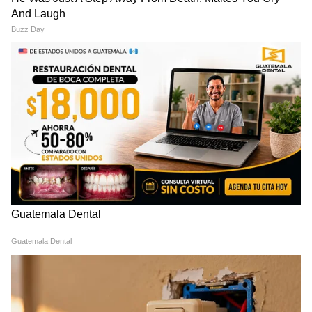
বার্তায় তোলপাড় বাংলাদেশ | Sheikh
Hasina | Bangladesh News
'অভিষেক কোন মহারথী, চিকিৎসার জন্য
বিদেশ যেতে হবে', পাল্টা জবাব কুণালের! |
Abhishek Banerjee News