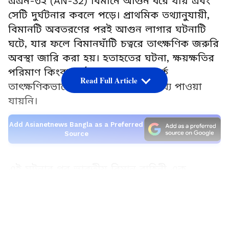
এএন-৩২ (AN-32) বিমানে আগুন ধরে যায় এবং
সেটি দুর্ঘটনার কবলে পড়ে। প্রাথমিক তথ্যানুযায়ী,
বিমানটি অবতরণের পরই আগুন লাগার ঘটনাটি
ঘটে, যার ফলে বিমানঘাঁটি চত্বরে তাৎক্ষণিক জরুরি
অবস্থা জারি করা হয়। হতাহতের ঘটনা, ক্ষয়ক্ষতির
পরিমাণ কিংবা দুর্ঘটনার কারণ সম্পর্কে
Read Full Article
তাৎক্ষণিকভাবে কোনও আনুষ্ঠানিক তথ্য পাওয়া
যায়নি।
Add Asianetnews Bangla as a Preferred
Source
এই ঘটনার পর ভারতীয় বিমান বাহিনী এক
বিবৃতিতে জানিয়েছে, "জোরহাটে আজ ভারতীয়
LATEST VIDEOS
বিমান বাহিনীর একটি এএন-৩২ বিমান দুর্ঘটনার
কবলে পড়েছে। বিস্তারিত তথ্য পাওয়া মাত্রই পরবর্তী
আপডেট জানানো হবে।" কর্তৃপক্ষ আগুন লাগার