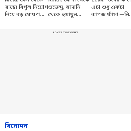
স্বাস্থ্যে বিপুল নিয়োগ
শুভেন্দু, মাদানি
এটা শুধু একটা
নিয়ে বড় ঘোষণা
থেকে হুমায়ুন
কাগজ ফাঁস!'—নি
প্রধানমন্ত্রী মোদীর
কবির! সব ইস্যুতে
পড়ুয়াদের হয়ে গর্
বিস্ফোরক বিজেপি
উঠলেন খান স্যার
নেত্রী নাজিয়া ইলাহি
খান!
বিনোদন