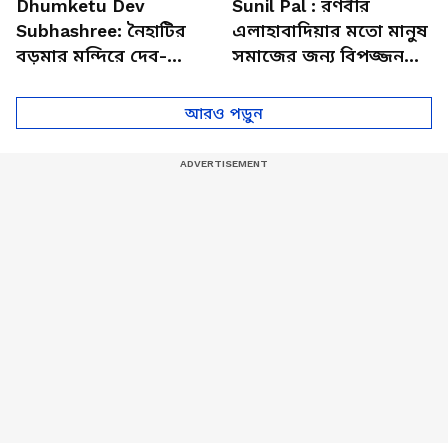
Dhumketu Dev
Sunil Pal : রণবীর
Subhashree: নৈহাটির
এলাহাবাদিয়ার মতো মানুষ
বড়মার মন্দিরে দেব-
সমাজের জন্য বিপজ্জনক :
শুভশ্রী, ধূমকেতু নিয়ে কী
সুনীল পাল
মানত এই জুটির?
আরও পড়ুন