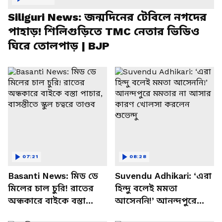
Siliguri News: জন্মদিনের টেবিলে নগদের
পাহাড়! শিলিগুড়িতে TMC নেতার ভিডিও
ঘিরে তোলপাড় | BJP
07:21
08:28
Basanti News: মিড ডে
Suvendu Adhikari: ‘এরা
মিলের চাল চুরি! রাতের
হিন্দু বলেই মমতা
অন্ধকারে বাইকে বস্তা
আসেননি!’ আনন্দপুরে
পাচার, বাসন্তীতে স্কুল
মমতার না আসার কারণ