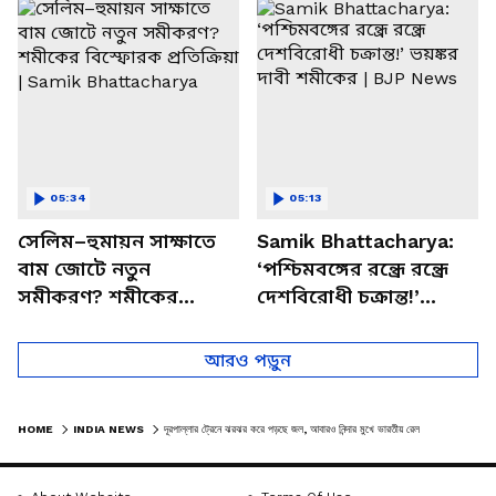
চত্বরে তাণ্ডব
খোলসা করলেন শুভেন্দু
05:34
05:13
সেলিম–হুমায়ন সাক্ষাতে
Samik Bhattacharya:
বাম জোটে নতুন
‘পশ্চিমবঙ্গের রন্ধ্রে রন্ধ্রে
সমীকরণ? শমীকের
দেশবিরোধী চক্রান্ত!’
বিস্ফোরক প্রতিক্রিয়া |
ভয়ঙ্কর দাবী শমীকের |
Samik Bhattacharya
BJP News
আরও পড়ুন
HOME
INDIA NEWS
দূরপাল্লার ট্রেনে ঝরঝর করে পড়ছে জল, আবারও নিন্দার মুখে ভারতীয় রেল