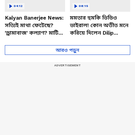
04:12
08:15
Kalyan Banerjee News:
মমতার হুমকি ভিডিও
সত্যিই মাথা ফেটেছে?
ভাইরাল! কোন অতীত মনে
'ড্রামাবাজ' কল্যাণ? মাটিতে
করিয়ে দিলেন Dilip
শুয়ে নাটক, হাসি, কান্না,
Ghosh | Abhishek
কতই রঙ্গ!
Banerjee | Mamata
আরও পড়ুন
Banerjee