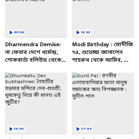
05:36
10:33
Dharmendra Demise:
Modi Birthday : মোদীজি
না ফেরার দেশে ধর্মেন্দ্র,
৭৫, শুভেচ্ছা জানালেন
শোকবার্তা বলিউড থেকে
শাহরুখ থেকে আমির, কী
রাজনৈতিক মহলের
বললেন?
10:05
27:04