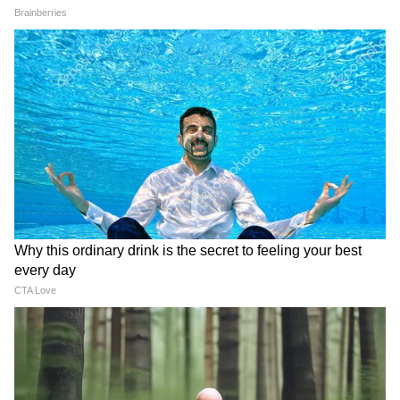
Samik Bhattacharya: কাশ্মীর মাঙ্গে
আজাদি স্লোগান তুললে একটাও মার বাইরে
পরবে না, Gen Zকে সতর্ক শমীকের
Chinsurah | বিধায়কের এক ধমকেই কেমন
'মিনমিন' করছে ঠিকাদার, মুহূর্তে বদলে গেল
ছবি!