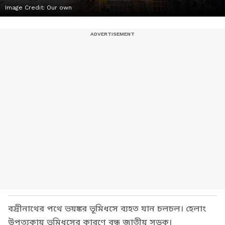
Image Credit:
Our own
বদ্রীনাথের পথে ভয়ঙ্কর ভূমিধসে ব্যহত যান চলচল। হেলাং
উপত্যকায় ভূমিধসের কারণে বন্ধ জাতীয় সড়ক।