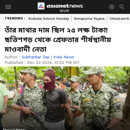
বাংলা
TRENDING :
Kolkata School Holiday
Annapurna Yojana
Chhatravriti
তাঁর মাথার দাম ছিল ২৫ লক্ষ টাকা!
ছত্তিশগড় থেকে গ্রেফতার শীর্ষস্থানীয়
মাওবাদী নেতা
Author :
Subhankar Das
|
India News
Published :
Dec 23 2024, 10:52 PM IST
Maoist Manoj