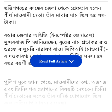
ছত্তিশগড়ের কাঙ্কের জেলা থেকে গ্রেফতার হলেন
শীর্ষ মাওবাদী নেতা। তাঁর মাথার দাম ছিল ২৫ লক্ষ
টাকা।
বস্তার জেলার আইজি (ইনস্পেক্টর জেনারেল)
সুন্দররাজ পি জানিয়েছেন, ধৃতের নাম প্রভাকর রাও
ওরফে বালুমরি নারায়ণ রাও। সিপিআই (মাওবাদী)-
র দণ্ডকারণ্য স্পেশাল জ়োনাল কমিটির সদস্য ৫৭
Read Full Article
বছর বয়সী প্রভাকর।
পুলিশ সূত্রে জানা গেছে, মাওবাদীদের তথ্য, অস্ত্রশস্ত্র
এবং জিনিসপত্র জোগানের বিষয়টি দেখতেন তিনি।
শীর্ষ নেতাদের সঙ্গেও তাঁর ঘনিষ্ঠ যোগাযোগ ছিল
বলে অভিযোগ সামনে এসেছে।