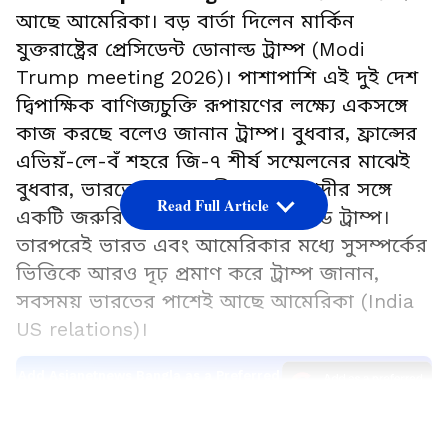
আছে আমেরিকা। বড় বার্তা দিলেন মার্কিন
যুক্তরাষ্ট্রের প্রেসিডেন্ট ডোনাল্ড ট্রাম্প (Modi
Trump meeting 2026)। পাশাপাশি এই দুই দেশ
দ্বিপাক্ষিক বাণিজ্যচুক্তি রূপায়ণের লক্ষ্যে একসঙ্গে
কাজ করছে বলেও জানান ট্রাম্প। বুধবার, ফ্রান্সের
এভিয়ঁ-লে-বঁ শহরে জি-৭ শীর্ষ সম্মেলনের মাঝেই
বুধবার, ভারতের প্রধানমন্ত্রী নরেন্দ্র মোদীর সঙ্গে
Read Full Article
একটি জরুরি বৈঠক সেরে নেন ডোনাল্ড ট্রাম্প।
তারপরেই ভারত এবং আমেরিকার মধ্যে সুসম্পর্কের
ভিত্তিকে আরও দৃঢ় প্রমাণ করে ট্রাম্প জানান,
সবসময় ভারতের পাশেই আছে আমেরিকা (India
US relations)।
Add Asianetnews Bangla as a Preferred
Source
LATEST VIDEOS