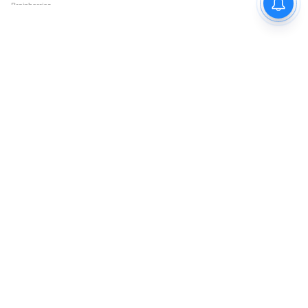
সময়ই নেতাজি তাঁর তৈরি সেনাবাহিনীতে
মহিলাদের জন্য একটি ব্রিগেড তৈরি করেছিলেন।
যা ঝাঁসীর রানী বাহিনী নামে পরিচিত ছিল।
7
10
Image Credit :
Asianet News
সিভিল সার্ভিসে 'না'
দুর্দান্ত পড়াশুনায় ছিলেন নেতাজি। প্রেসিডেন্স
কলেজের ছাত্র ছিলেন। দর্শন ছিল তাঁর মূল বিষয়।
তিনি সিভিল সার্ভিস পরীক্ষাতেও পাশ করেন। কিন্তু