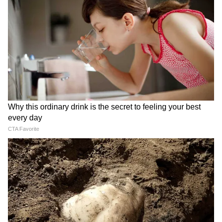
Image Credit :
Asianet News
গুমনামীবাবা
নেতাজিকে নিয়ে আরও একটি রহস্য রয়েছে।
অনেকেই মনে করেন তিনি দেশে ফিরেছিলেন।
গুমনামী বাবা ছদ্মনাম নিয়ে লোকচক্ষুর আড়ালে
কাটিয়েছেন জীবনের শেষকটি দিন। দিল্লির প্রথম
সারির রাজনীতিবিদরা তাঁর কাছে আসত। কিন্তু
সবই বন্দি নেতাজিকে নিয়ে লেখা সরকারি ফাইলে।
যার কিছু প্রকাশহলেও অধিকাংশ অপ্রকাশিত
4
10