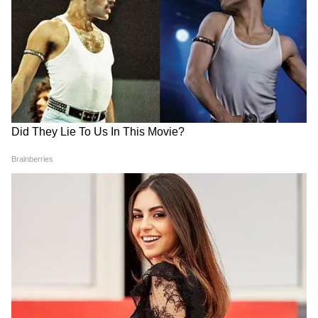
Image Credit :
Asianet News
নেতাজির জন্ম-মৃত্যু
১৮৮৭ সালের ২৩ জানুয়ারি নেতাজির জন্ম। কিন্তু
মৃত্যু আজও রহস্যে মোড়া। কারও মতে জাপানে
বিমান দুর্ঘটনায় তাঁর মৃত্যু। কেউ আবার দাবি করে
রাশিয়াতে তাঁকে শেষবারের মত দেখা গিয়েছিল।