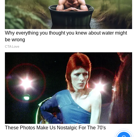
6
10
Image Credit :
Asianet News
আজাদ হিন্দ বাহিনীতে মহিলাদের প্রাধান্য
তৎকালীন ভারতে মহিলাদের গতিবিধি ছিল চার
দেওয়ালের মধ্যে সীমাবদ্ধ। সমাজের উচ্চস্তরের
মহিলারা কাজ বা পড়াশুনার জন্য বাইরে বার হলেও
মধ্যবিত্ত জন্য তা অবারিত ছিল না। কিন্তু সেই