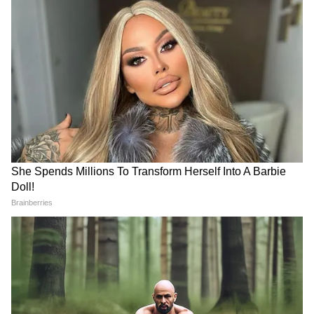
5
10
Image Credit :
Asianet News
পরধর্মে উদার নেতাজি
নেজাতি নিজে ছিলেন কঠোর হিন্দু। কিন্তু অন্য
ধর্মের প্রতি তাঁর শ্রদ্ধা ছিল অগাঘ। সকলে ধর্মের
প্রতি সহিষ্ণুতা দেখাতেন। আর সেই বিষয় অনুশীলন
শুরু করেছিলেন নিজের তৈরি ইন্ডিয়ান ন্যাশানাল
আর্মিতে।