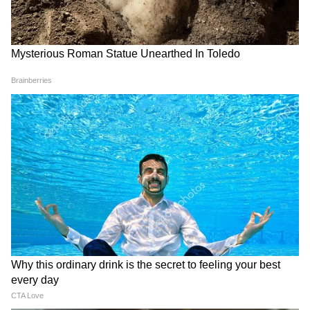
Image Credit :
Asianet News
নেতাজির জন্মবৃত্তান্ত
দক্ষিণ ২৪ পরগনার বিখ্যাত বসু পরিবারে জন্ম
তাঁর। মা প্রতিভা বসু। বাবা জানকীনাথ বসু। বর্তমান
ওড়িশার কটকে তিনি জন্মগ্রহণ করেছিলেন।
সেখানেই কেটেছে তাঁর শৈশব। সেখানেই শুরু
পড়াশুনা। ছোট থেকেই রাময়ন , মহাভারত আর
বেদ উপবিষদের সঙ্গে সম্পর্ক তৈরি হয়েছিল।
আমৃত্যু নেতাজি ছিলেন একজন হিন্দু।