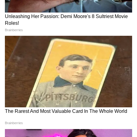
অ্যাডভেঞ্চার। কালী নদীতে রিভার রাফটিং হয়
এখানে। বর্ষার পর নদী জলে ভরা থাকে কিন্তু স্রোত
সেফ লেভেলে নামে। জঙ্গলে ব্ল্যাক প্যান্থার দেখার
রেকর্ড আছে, যদিও ভাগ্য লাগে। হর্নবিল পাখি,
বাইসন, হাতি রেগুলার দেখা যায়। সিন্থেরি রকস,
কাভালা গুহার গা ছমছমে অন্ধকার আর সুপা
ড্যামের জল—সব মিলিয়ে কমপ্লিট প্যাকেজ।
অক্টোবর থেকে মার্চ সিজন, নভেম্বরে রাফটিং
সবচেয়ে ভালো হয়। হুবলি থেকে ৭৫ কিমি, গোয়া
থেকেও ১২৫ কিমি। জঙ্গল লজে থাকলে সাফারি
ফ্রি পাবেন, আর নাইট সাফারিটা একবার ট্রাই
করুন।
তাডোবা আন্ধারি টাইগার রিজার্ভ, মহারাষ্ট্র
বাঘ দেখতে চান? তাডোবা চলে যান। ভারতে বাঘ