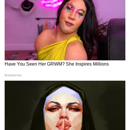
সাইটিং-এর চান্স এখানেই সবচেয়ে বেশি। বর্ষার পর
ঘাস ছোট হয়ে যায়, আর জন্তুরা জল খেতে লেকের
ধারে আসে। মায়া, মটকাসুর, ছোটি তারা—এই
ফেমাস বাঘগুলোর টেরিটরি এটা। বাইসন, সম্বর
তো আছেই। তাডোবা লেকের ধারে সানসেট দেখার
মতো শান্তি কম জিনিসে আছে। অক্টোবর ১ থেকে
জুন খোলা থাকে। অক্টোবর-নভেম্বরে ভিড় কম
থাকে কিন্তু বাঘ দেখার চান্স বেশি। নাগপুর থেকে
১৪০ কিমি দূরে। মোহারলি গেট দিয়ে ঢুকলে সাইটিং
ভালো হয়। ১২০ দিন আগে অনলাইন বুকিং খোলে,
দেরি করলে স্লট পাবেন না।
সাইলেন্ট ভ্যালি ন্যাশনাল পার্ক, কেরালা
নামেই সাইলেন্ট ভ্যালি। এত ঘন জঙ্গল যে ঝিঁঝিঁ
পোকার ডাক ছাড়া আর শব্দ নেই। মানুষের পা
এখানে কম পড়ে, ভিতরে কোনো গ্রামও নেই।