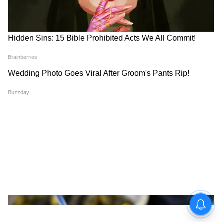
লায়ন-টেইলড ম্যাকাকের সবচেয়ে বড় দলটা
এখানেই থাকে। সঙ্গে নীলগিরি লাঙ্গুর, গ্রেট ইন্ডিয়ান
হর্নবিল দেখবেন। কুন্তী নদী বয়ে গেছে জঙ্গলের বুক
চিরে। দিনে মাত্র ৭৫ জনকে ঢুকতে দেয়, তাই আগে
থেকে পারমিট নিতে হয়। মুক্কালি থেকে জিপে করে
ঢুকতে হয়, তারপর ট্রেক। সেপ্টেম্বর থেকে মার্চ
খোলা, অক্টোবরে ঝরনা আর সবুজ দুটোই পিক
ফর্মে থাকে। কোয়েম্বাটুর থেকে ৯০ কিমি দূরে।
নামদাফা ন্যাশনাল পার্ক, অরুণাচল
নামদাফাকে বলে ভারতের অ্যামাজন। সমুদ্রপৃষ্ঠ
থেকে ২০০ মিটার থেকে ৪৫০০ মিটার পর্যন্ত উঠেছে
এই জঙ্গল। ভারতের একমাত্র পার্ক যেখানে রয়েল
বেঙ্গল টাইগার, চিতা, ক্লাউডেড লেপার্ড আর স্নো
লেপার্ড—চারটেই আছে। হুলক গিবন, লাল পান্ডা,