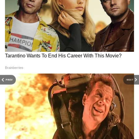
টাইম। ম্যাঙ্গালোর থেকে ১০০ কিমি দূরে। জোঁকের
তেল আর হোমস্টে মাস্ট, কারণ রাতের জঙ্গল
সাফারি এখানকার স্পেশাল।
DOWNLOAD APP
RECOMMENDED STORIES
PREV
NEXT
kuldhara: ১ রাতে উধাও সারা
Border Dispute: লিপুলেখ
গ্রাম! ১৮০ বছরে কেউ থাকতে
সীমান্ত বিবাদ মেটাতে ভারত-