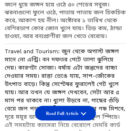
জলে ধুয়ে জঙ্গল হয়ে ওঠে ৫০ শেডের সবুজ।
ঝরনাগুলো ফুলে ওঠে, পাতায় পাতায় জল চিকচিক
করে, আকাশ হয় নীল। অক্টোবর ১ তারিখ থেকে
বেশিরভাগ কোর জোন খুলে যায়। ভিড় কম, ঠান্ডা
হাওয়া, আর বন্যপ্রাণীরা জল খেতে বেরোয়।
Travel and Tourism: জুন থেকে অগাস্ট জঙ্গল
মানে নো এন্ট্রি। বন দফতর গেটে তালা ঝুলিয়ে
দেয়। কারণটা সোজা। বর্ষায় এটা জন্তুদের বাচ্চা
দেওয়ার সময়। রাস্তা ভেঙে যায়, সাপ-জোঁকের
উৎপাত বাড়ে। কিন্তু সেপ্টেম্বর ফুরালেই গেট খুলে
যায়। আর তখন যে জঙ্গল দেখবেন, সেটা আর ৫
মাস পর থাকবে না। ধুলো উড়বে না, গাছের গুঁড়ি
বেয়ে জল পড়বে, মাটিতে ভেজা পাতার গন্ধ মিশবে,
Read Full Article
দূরে ময়ূর ডাকবে। ঝরনাগুলো তখন ফুল স্পিডে।
এই সময়টায় ক্যামেরা নিয়ে বেরোলে মেমরি কার্ড