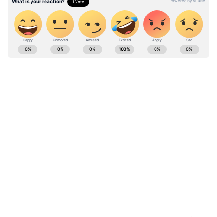
ABOUT THE AUTHOR
Saborni Mitra
SM
সাবর্ণী মিত্র, ২০০৩ সালে থেকে মিডিয়ার সঙ্গে যুক্ত। বর্ধমান
বিশ্ববিদ্যালয় থেকে সাংবাদিকতা ও গণজ্ঞাপণে স্নাতকোত্তর ডিগ্রি
রয়েছে। জাতীয়, আন্তর্জাতিক ও রাজ্যের খবর লেখেন। ক্রাইম
নিউজে আগ্রহী। যোগাযোগ: saborni.mitra@asianetnews.in
Follow Us