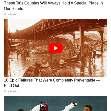
তালিকায় নাম থাকা কোনও ব্যক্তির সঙ্গে নিজেদের
সংযোগ বা সম্পর্ক প্রমাণ করতে পারেন।
প্রাথমিকভাবে, নির্বাচন কমিশন যাচাইের জন্য ১১টি
নথিপত্রকে স্বীকৃতি দিয়েছিল এবং আধারকে এর
আওতা থেকে বাদ রেখেছিল। জনসাধারণের জন্য
স্বস্তির বিষয় হল সুপ্রিম কোর্ট নির্বাচন কমিশনকে
নির্দেশ দেয় যেন আধারকেও গ্রহণযোগ্য নথিপত্রের
তালিকায় অন্তর্ভুক্ত করা হয়।
ভোটাধিকার খর্ব করা এবং পক্ষপাতিত্বের বিষয়ে
বিরোধীদের অভিযোগ সত্ত্বেও, নির্বাচন কমিশন
ধারাবাহিকভাবে এই প্রক্রিয়াটিকে একটি
সাংবিধানিকভাবে বাধ্যতামূলক যাচাইকরণ অভিযান
হিসেবেই সমর্থন করে গেছে—যার মূল লক্ষ্য হল
ভোটার তালিকার স্বচ্ছতা বজায় রাখা এবং
অনাগরিকদের ভোটদান থেকে বিরত রাখা।