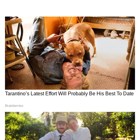
কমিশনে 'ফ্যামিলি ফর্মুলা'য়
বাংলায় চালু হচ্ছে মোদী
নূন্যতম বেতন ৬৯০০০ টাকা
সরকারের বিশেষ এই প্রকল্প
Tourism: কলকাতা থেকে মাত্র
Rahul Gandhi: অটোচালকের
৪ ঘণ্টা, ঝরনা-ড্যাম-পাহাড় ঘেরা
পোশাক পরে মাটিতে বসে লাঞ্চ,
বাংরিপোসির রূপ দেখলে মন
রাহুল শুনলেন সাধারণ মানুষের
ভরে যাবে
কথা
এই রায়টি বিরোধী দলগুলোর জন্য একটি ধাক্কা
হিসেবে বিবেচিত হচ্ছে। কারণ বিরোধী দলগুলো এই
সংশোধন প্রক্রিয়ার সময়কাল এবং ভোটার তালিকা
থেকে ভুলবশত নাম বাদ পড়ার আশঙ্কায় এর তীব্র
বিরোধিতা করে আসছিল।