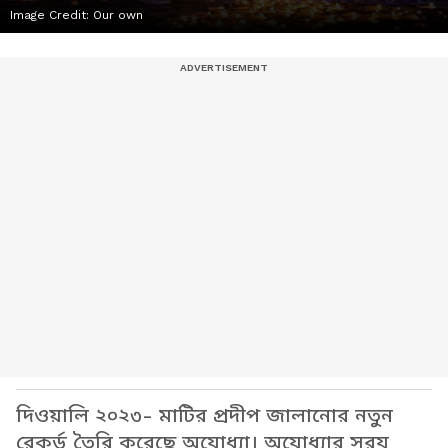
Image Credit:
Our own
দিওয়ালি ২০২৩- মাটির প্রদীপ জালানোর নতুন
রেকর্ড তৈরি করেছে অযোধ্যা। অযোধ্যার সরযূ