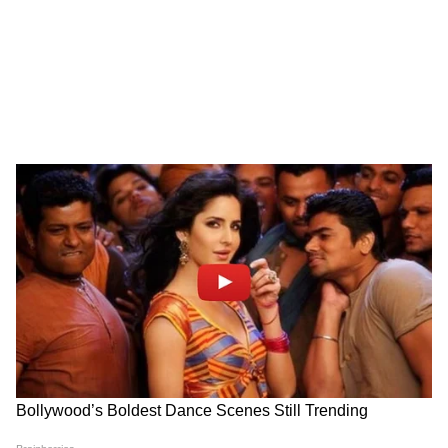
LATEST VIDEOS
Weight Loss Formula | এই ১টি ভুল
শুধরে নিন, ডায়েট ও ব্যায়াম ছাড়া ওজন
কমানো অসম্ভব!
এই ১০টি কথায় তুমুল হাততালি!, IIT Delhi-
তে PM Modi-র মাস্টারক্লাস!