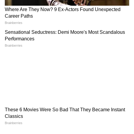
এখনও দিওয়ালির দিনে সেজে ওঠে গোটা দেশ।
বিশেষ অনুষ্ঠানের আয়োজন করা হয় অযোধ্য়ায়।
Anant Ambani Tirupati
Ram Mandir:'জেলে যেতে হবে!'
Temple: তিরুপতি মন্দিরে মাথা
রাম মন্দিরে চুরিতে অভিযুক্তের
ন্যাড়া করে পুজো দিয়ে সাড়ে ২৭
পরিবার একী কথা বলল
কোটি টাকা দান অনন্ত আম্বানির,
ভাইরাল ভিডিও