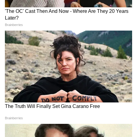
Dilip Ghosh: 'কেউ তৃণমূলীদের দলে নিলে
সে সাসপেন্ড হবে', বিজেপি নেতাদের কড়া
বার্তা দিলীপের
Suvendu Adhikari: ভবানীপুরের গুরুদ্বারে
গিয়ে বড় কথা মুখ্যমন্ত্রী শুভেন্দুর, হৃদয়
ছুঁলেন শিখদের