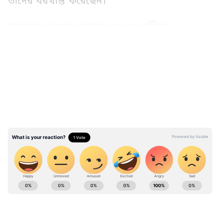
তাদের বরখাস্ত করেছেন।
মাদকের মাধ্যমে সহায়তা দেওয়া হচ্ছিল
LATEST VIDEOS
জানা গিয়েছে তারা মাদক পাচারে সহায়তা করে
এবং এর থেকে পাওয়া লাভের টাকা জঙ্গি কর্মকাণ্ডে
ব্যয় করে। একজন কর্মকর্তার মতে, "পাঁচজন পুলিশ
ও একজন শিক্ষকসহ ছয়জন সরকারি কর্মকর্তা
মাদক বিক্রির মাধ্যমে সন্ত্রাসে অর্থায়নে জড়িত
থাকার অভিযোগ পাওয়া গেছে।"
ABOUT THE AUTHOR
Parna Sengupta
PS
এশিয়ানেট নিউজ বাংলায় ২০২১ সালের এপ্রিল থেকে কর্মরত।
কেরিয়ার শুরু ২০০৬ সালে। একাধিক সংবাদ মাধ্যমে কাজ করার