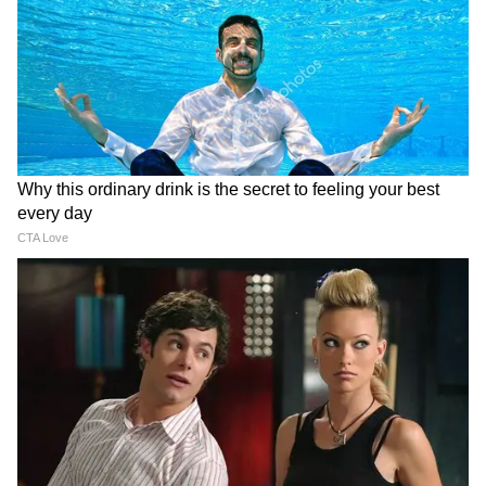
Bengaluru News: শহরের
UPI Payments: ইউপিআই
একাধিক লাক্সারি হোটেলের
ব্যবহারে এবার থেকে কত টাকা
খাবারে ফাঙ্গাস, পচা মাংস
গুণতে হবে? সব স্পষ্ট করে
দেওয়ার অভিযোগ, তুঙ্গে বিতর্ক
জানাল পেমেন্টস কাউন্সিল
Assam Floods: অসমে বন্যা
অষ্টম বেতন কমিশন: ৭ বছরে
পরিস্থিতি আরও ভয়াবহ, মৃতের
বেতন দ্বিগুণ হওয়ার ৩ কারণ,
সংখ্যা বেড়ে ৯৮
দেখুন ফিটমেন্ট ফ্যাক্টরের হিসেব
LATEST VIDEOS