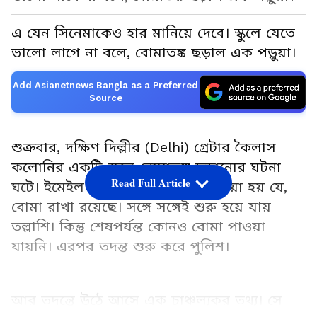
এ যেন সিনেমাকেও হার মানিয়ে দেবে। স্কুলে যেতে
ভালো লাগে না বলে, বোমাতঙ্ক ছড়াল এক পড়ুয়া।
Add Asianetnews Bangla as a Preferred
Source
শুক্রবার, দক্ষিণ দিল্লীর (Delhi) গ্রেটার কৈলাস
কলোনির একটি স্কুলে বোমাতঙ্ক ছড়ানোর ঘটনা
Read Full Article
ঘটে। ইমেইল করে ঐ স্কুলে হুমকি দেওয়া হয় যে,
বোমা রাখা রয়েছে। সঙ্গে সঙ্গেই শুরু হয়ে যায়
তল্লাশি। কিন্তু শেষপর্যন্ত কোনও বোমা পাওয়া
যায়নি। এরপর তদন্ত শুরু করে পুলিশ।
আর তদন্তে উঠে আসে এক চাঞ্চল্যকর তথ্য। সে