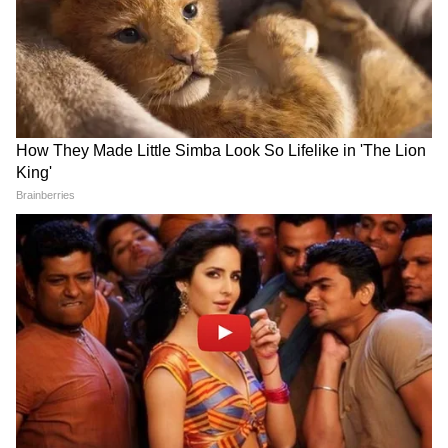
Dilip Ghosh: 'কেউ তৃণমূলীদের দলে নিলে
সে সাসপেন্ড হবে', বিজেপি নেতাদের কড়া
বার্তা দিলীপের
Suvendu Adhikari: ভবানীপুরের গুরুদ্বারে
গিয়ে বড় কথা মুখ্যমন্ত্রী শুভেন্দুর, হৃদয়
ছুঁলেন শিখদের