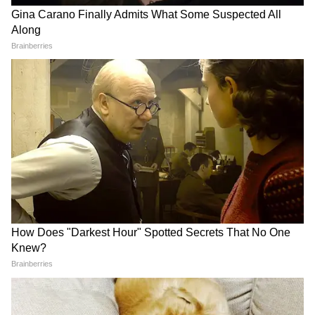
বিতর্ক শুরু হয়েছে।
রবিবার রিজিজু সুপ্রিম কোর্টের আইনজীবী এবং
প্রাক্তন রাজ্যপাল স্বরাজ কৌশলের একটি পোস্ট
রিটুইট করেছেন। কৌশল তার টুইটে লিখেছেন, এর
আগেও সংসদ সদস্যদের হাইকোর্টের বিচারপতি
করা হয়েছে। বিচারপতি কে এস হেগড়ে এবং
বিচারপতি বাহারুল ইসলাম কংগ্রেস সাংসদ ছিলেন
যখন তারা হাইকোর্টে বিচারপতি নিযুক্ত হন।
বিচারপতি ভি আর কৃষ্ণ আইয়ার যখন বিচারক হন,
তখন তিনি কেরালার ক্যাবিনেট মন্ত্রী ছিলেন।