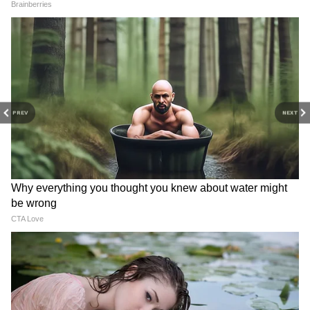
ডিগ্রি অর্জন করেন। একই বছর, উত্তরপ্রদেশ বার
কাউন্সিলের সাথে নিবন্ধন করার পরে, তিনি
এলাহাবাদ হাইকোর্টেও অনুশীলন শুরু করেন।
বিচারপতি করোল: হিমাচল প্রদেশের মূল
PREV
NEXT
হাইকোর্ট, পাটনাতে প্রধান বিচারপতি ছিলেন
জ্যেষ্ঠতার দিক থেকে দ্বিতীয় হলেন বিচারপতি সঞ্জয়
করোল, যার মূল হাইকোর্ট হল হিমাচল প্রদেশ৷
সুপ্রিম কোর্টে বিচারক নিযুক্ত হওয়ার সময় তিনি
RECOMMENDED STORIES
পাটনা হাইকোর্টের প্রধান বিচারপতি ছিলেন।
হিমাচল প্রদেশে ২৩শে আগস্ট, ১৯৬১ সালে
জন্মগ্রহণকারী বিচারপতি করোল সিমলার সেন্ট
এডওয়ার্ড স্কুল এবং সিমলার সরকারি ডিগ্রি
কলেজে শিক্ষাগ্রহণ করেন।