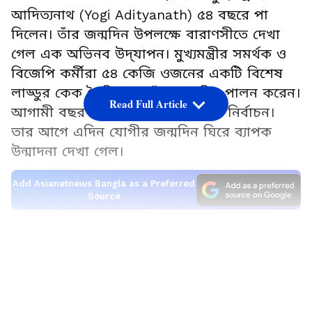
আদিত্যনাথ (Yogi Adityanath) ৫৪ বছরে পা
দিলেন। তাঁর জন্মদিন উপলক্ষে বারাণসীতে দেখা
গেল এক অভিনব উদ্‌যাপন। মুখ্যমন্ত্রীর সমর্থক ও
বিজেপি কর্মীরা ৫৪ কেজি ওজনের একটি বিশেষ
লাড্ডুর কেক তৈরি করে তাঁর জন্মদিন পালন করেন।
Read Full Article
আগামী বছর উত্তর প্রদেশে বিধানসভা নির্বাচন।
তার আগে এদিন যোগীর জন্মদিন ঘিরে ব্যাপক
উন্মাদনা দেখা গেল।
Add Asianetnews Bangla as a Preferred
Source
বিশালাকৃতির লাড্ডুর কেকটি সম্পূর্ণ খাঁটি ঘি দিয়ে
তৈরি
LATEST VIDEOS
বারাণসীর হারহুয়া এলাকার ৫১ ফুট উঁচু বরদ
অঞ্জনেয় হনুমান মন্দিরে এই বিশেষ অনুষ্ঠানের