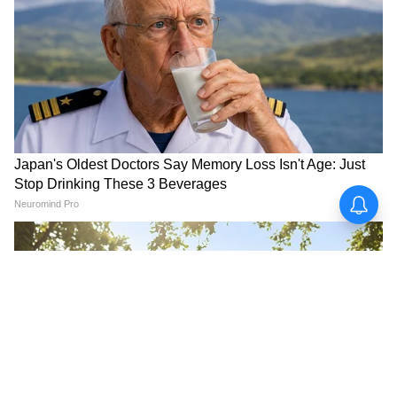
৮ ফুট ১০ ইঞ্চি! দীর্ঘতম চুলের জন্য গিনেস
ওয়ার্ল্ড রেকর্ডে উত্তরাখণ্ডের এই যুবতী