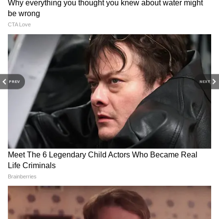
Mumbai Rains: তুমুল বৃষ্টিতে
Rafale Jets: পাকিস্তানের দাবি
মুম্বইয়ে জলের তলায় আন্ধেরি-
খারিজ, ভারতের ৩৬টি রাফালই
সায়ন সাবওয়ে, বিপর্যস্ত
সুরক্ষিত আছে, জানাল বায়ুসেনা
জনজীবন
PREV
NEXT
Delhi Rape: 'বাবা আমাকে
Fuel Prices: অপরিশোধিত
বাঁচাও', ধর্ষিত ও খুন হওয়ার
তেলের দাম কমলেও, পেট্রল-
আগে এটাই ছিল ১০ বছরের
ডিজেলের দরে স্বস্তি নেই! জানুন
মেয়েটির শেষ কথা
আজকের দাম