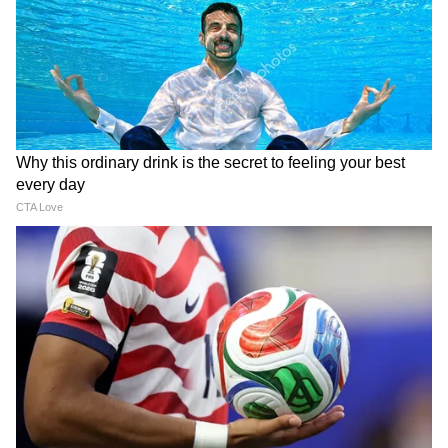
যোগী আদিত্যনাথের জন্মদিনে তাঁর বয়স অনুযায়ী
লাড্ডুর কেক তৈরি করার এই প্রথা নতুন নয়। গত
বছর ৫৩তম জন্মদিনে ৫৩ কেজির লাড্ডুর কেক
নিবেদন করা হয়েছিল। সেই ধারাবাহিকতায় এ বছর
৫৪ কেজির কেক তৈরি করা হয়েছে। ধর্মীয় ভক্তি,
সামাজিক অংশগ্রহণ এবং পরিবেশ সচেতনতার
মেলবন্ধনে আয়োজিত এই অনুষ্ঠান ইতিমধ্যেই
সামাজিক মাধ্যমে ব্যাপক সাড়া ফেলেছে। কাশীতে
মুখ্যমন্ত্রীর প্রতি সমর্থকদের আবেগ ও শ্রদ্ধার
প্রতিফলন হিসেবেই দেখছেন অনেকেই এই অভিনব
জন্মদিন উদ্‌যাপনকে।