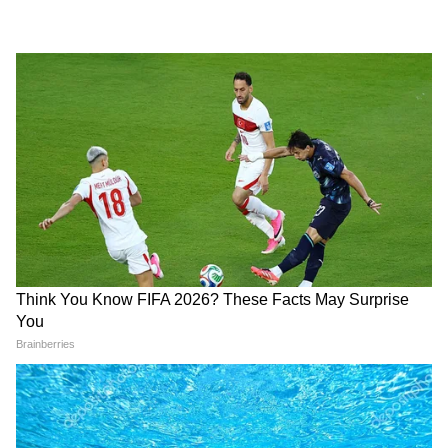
উঠলেন দাদা! | Dakshin Dinajpur News |
Asianet News Bangla
54টি চারাগাছ রোপণ
অনুষ্ঠানের আরও একটি উল্লেখযোগ্য দিক ছিল
বৃক্ষরোপণ কর্মসূচি। মুখ্যমন্ত্রীর বয়সের সঙ্গে
সামঞ্জস্য রেখে ৫৪টি চারাগাছ রোপণ করেন উত্তর
প্রদেশের মুখ্যমন্ত্রীর সমর্থকরা। পরিবেশ সংরক্ষণ
এবং সবুজায়নের বার্তা ছড়িয়ে দিতেই এই উদ্যোগ
নেওয়া হয়েছে বলে জানান আয়োজকেরা।স্থানীয়
বিজেপি কর্মী ও ভক্তদের উদ্যোগে আয়োজিত এই
অনুষ্ঠানে বিপুল সংখ্যক মানুষের সমাগম হয়।
পাশাপাশি রাজ্য সরকারের বিভিন্ন জনকল্যাণমূলক
প্রকল্পের ছবিও প্রদর্শন করা হয় অনুষ্ঠানের স্থানে।
৫৩তম জন্মদিনে কাটা হয়েছিল ৫৩ কেজির লাড্ডু