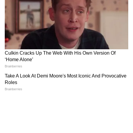
Related Articles
Yogi Adityanath: কাটোয়ায় মমতাকে ইউপি মডেলের
শিক্ষা দিয়ে ধুয়ে দিলেন যোগী আদিত্যনাথ
LATEST VIDEOS
Nitin Nabin: কাশী বিশ্বনাথে পুজো দিলেন নীতিন
নবীন, সঙ্গে যোগী আদিত্যনাথ
Suvendu Adhikari: ভবানীপুরের গুরুদ্বারে
গিয়ে বড় কথা মুখ্যমন্ত্রী শুভেন্দুর, হৃদয়
ছুঁলেন শিখদের
Balurghat | ফোনে শেষ কথাতেই আঁতকে