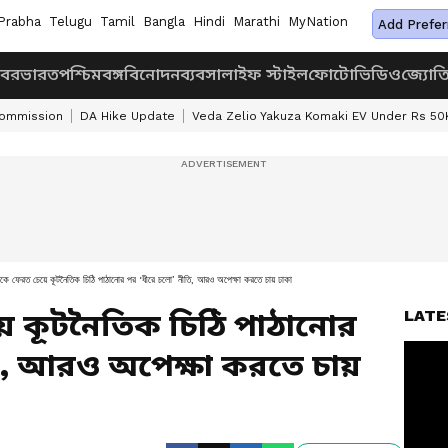
Prabha
Telugu
Tamil
Bangla
Hindi
Marathi
MyNation
Add Prefer
খবর
ভারত
পশ্চিমবঙ্গ
বিনোদন
ব্যবসা
লাইফ স্টাইল
ফোটো
ভিডিও
জ্যোত
Commission
DA Hike Update
Veda Zelio Yakuza Komaki EV Under Rs 50
াকে ফেরত চেয়ে কূটনৈতিক চিঠি পাঠানোর পর ‘ধীরে চলো’ নীতি, আরও অপেক্ষা করতে চায় ঢাকা
LATE
ে কূটনৈতিক চিঠি পাঠানোর
ি, আরও অপেক্ষা করতে চায়