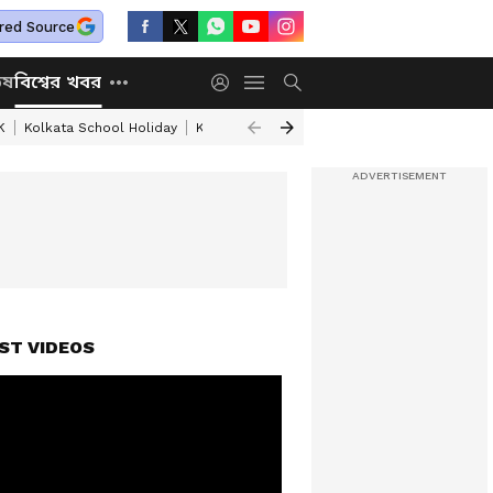
red Source
িষ
বিশ্বের খবর
K
Kolkata School Holiday
Kolkata Weather Update
West Bengal Wea
ST VIDEOS