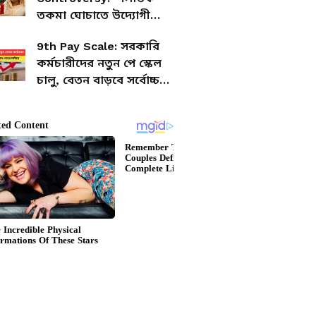
তকমা ঘোচাতে উদ্যোগী
হাসিনা, দেশে ফিরছেন
9th Pay Scale: সরকারি
বাংলাদেশের প্রাক্তন প্রধানমন্ত্রী
কর্মচারীদের নতুন পে স্কেল
চালু, বেতন বাড়বে সর্বোচ্চ
১৩৫ শতাংশ পর্যন্ত