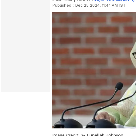
Published :
Dec 25 2024, 11:44 AM IST
Image Credit:
X- Lupellah Johnson