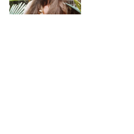
S ON
e Report Digital
Investors