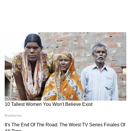
Samik Bhattacharya: কাশ্মীর মাঙ্গে
আজাদি স্লোগান তুললে একটাও মার বাইরে
পরবে না, Gen Zকে সতর্ক শমীকের
Chinsurah | বিধায়কের এক ধমকেই কেমন
'মিনমিন' করছে ঠিকাদার, মুহূর্তে বদলে গেল
ছবি!