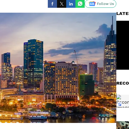
Follow Us
LATE
RECO