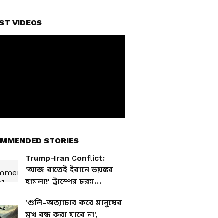
ST VIDEOS
MMENDED STORIES
Trump-Iran Conflict:
'আজ রাতেই ইরানে ভয়ঙ্কর
হামলা!' ট্রাম্পের চরম
হুঁশিয়ারিতে কাঁপছে বিশ্ব,
'গুলি-অত্যাচার করে মানুষের
টার্গেট খনিজ তেল
মুখ বন্ধ করা যাবে না',