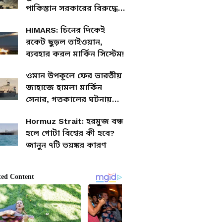
পাকিস্তান সরকারের বিরুদ্ধে
তোপ JKNIA প্রধানের
HIMARS: চিনের দিকেই
রকেট ছুড়ল তাইওয়ান,
ব্যবহার করল মার্কিন সিস্টেম!
ওমান উপকূলে ফের ভারতীয়
জাহাজে হামলা মার্কিন
সেনার, গতকালের ঘটনায়
উদ্ধার ৩ মরদেহ
Hormuz Strait: হরমুজ বন্ধ
হলে গোটা বিশ্বের কী হবে?
জানুন ৭টি ভয়ঙ্কর কারণ