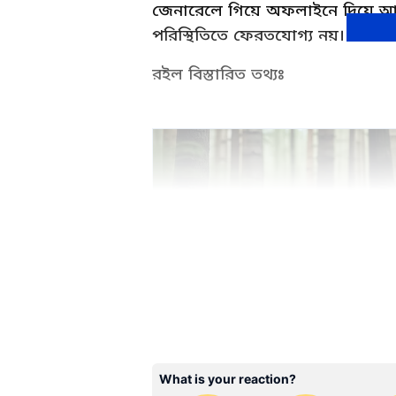
জেনারেলে গিয়ে অফলাইনে দিয়ে আস
পরিস্থিতিতে ফেরতযোগ্য নয়।
রইল বিস্তারিত তথ্যঃ
ABOUT THE AUTHOR
Saborni Mitra
SM
সাবর্ণী মিত্র, ২০০৩ সালে থেকে মিডিয়া
স্নাতকোত্তর ডিগ্রি রয়েছে। জাতীয়, আন্তর্জাতিক ও রাজ্যের খবর লেখেন। ক্রাইম নিউজে আগ্রহী। যোগাযোগ:
১। ই-ভিসা কার্যকর হবে ১ জানুয়ার
saborni.mitra@asianetnews.in
২। যারা থাই নাগরিক নন তাদের জন্য
আবেদন করতে হবে। প্রতিনিধির সাহা