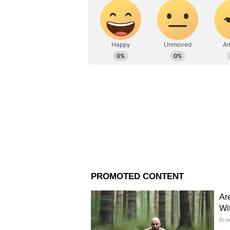
৩। অনলইনে আবেদন করলেও অফলাইন
আসতে হবে ভিসা-ফি।
৪। আবেদনের ১৪ দিনের মধ্যেই ভিসা
৫। ভিসার জন্য সাধারণ নাগরিকদের
কূটনৈতিকদে বা অফিসিয়াল পাসপোর্ট
৬। ভরতীয় নাগরিকদের ৬০ দিনের স
৭। এই বিষয় বিস্তারিত তথ্য দেবে থাইল