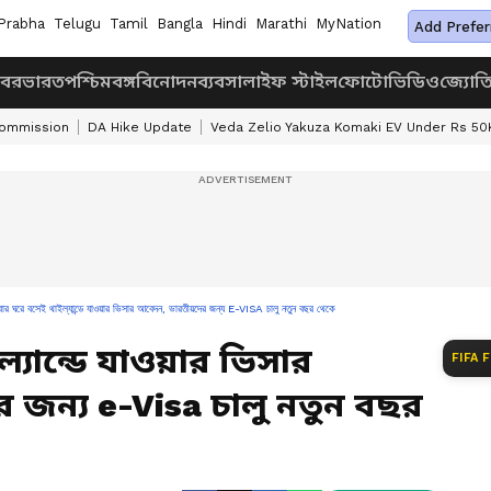
Prabha
Telugu
Tamil
Bangla
Hindi
Marathi
MyNation
Add Prefer
খবর
ভারত
পশ্চিমবঙ্গ
বিনোদন
ব্যবসা
লাইফ স্টাইল
ফোটো
ভিডিও
জ্যোত
Commission
DA Hike Update
Veda Zelio Yakuza Komaki EV Under Rs 50
ার ঘরে বসেই থাইল্যান্ডে যাওয়ার ভিসার আবেদন, ভারতীয়দের জন্য E-VISA চালু নতুন বছর থেকে
্যান্ডে যাওয়ার ভিসার
FIFA 
জন্য e-Visa চালু নতুন বছর