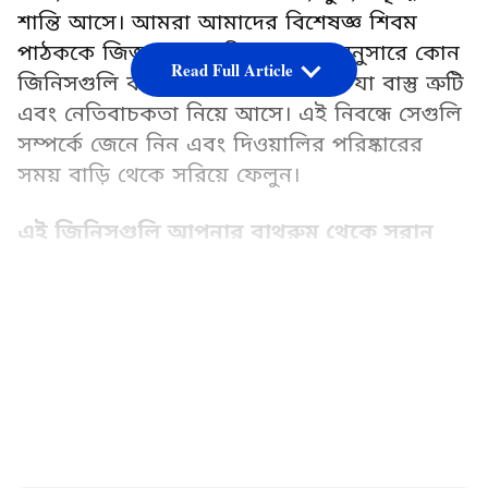
শান্তি আসে। আমরা আমাদের বিশেষজ্ঞ শিবম
পাঠককে জিজ্ঞাসা করেছি বাস্তুশাস্ত্র অনুসারে কোন
Read Full Article
জিনিসগুলি বাথরুমে রাখা উচিত নয়, যা বাস্তু ত্রুটি
এবং নেতিবাচকতা নিয়ে আসে। এই নিবন্ধে সেগুলি
সম্পর্কে জেনে নিন এবং দিওয়ালির পরিষ্কারের
সময় বাড়ি থেকে সরিয়ে ফেলুন।
এই জিনিসগুলি আপনার বাথরুম থেকে সরান
১. ভাঙা জিনিসপত্র সরান
LATEST VIDEOS
বাস্তু অনুসারে, ভাঙা বালতি, মগ, সাবানের পাত্র, বা
অন্য কোন ভাঙা জিনিসপত্র বাথরুমে রাখলে
নেতিবাচক শক্তি আকর্ষণ করে। এটি বাড়িতে
অশান্তি এবং উত্তেজনা সৃষ্টি করতে পারে। তাই,
দিওয়ালির পরিষ্কারের সময় এই ভাঙা