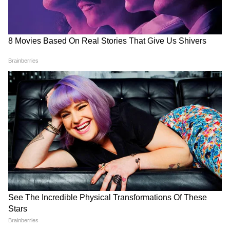
আক্রমণ কুণালের, দেখুন কী বলছেন |
Kunal on Annapurna
Annapurna Bhandar Payment |
প্রতিমাসে কত তারিখে ঢুকবে অন্নপূর্ণার ৩
হাজার টাকা?