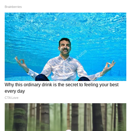
Image Credit :
Our Own
যেমন- সৃষ্টিকালী, স্থিতিকালী, সংহারকালী,
রক্তকালী, যমকালী, মৃত্যুকালী, রুদ্রকালী,
পরমার্ককালী, মার্তণ্ডকালী, কালাগ্নিরুদ্রকালী,
মহাকালী, মহাভৈরবঘোর ও চণ্ডকালী।
6
20
Image Credit :
Our Own
তবে জয়দ্রথ যামল গ্রন্থে কালীর যে রূপগুলির নাম
পাওয়া যায়, সেগুলি হল: ডম্বরকালী, রক্ষাকালী,