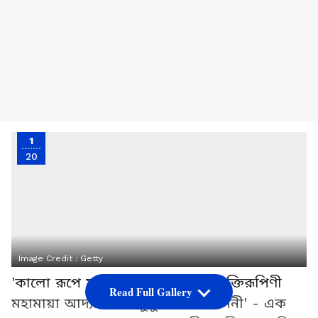
1
20
Image Credit :
Getty
'কালো রূপে মুণ্ডমালিনী এলোকেশী শক্তিরূপিণী
Read Full Gallery
মহামায়া আদ্যাশক্তি চতুর্ভুজা জগৎজননী' - এক