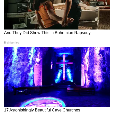
4
20
Image Credit :
Asianet News
অভিনব গুপ্তের তন্ত্রালোক ও তন্ত্রসার গ্রন্থদ্বয়ে
কালীর ১৩টি রূপের উল্লেখ আছে।
5
20