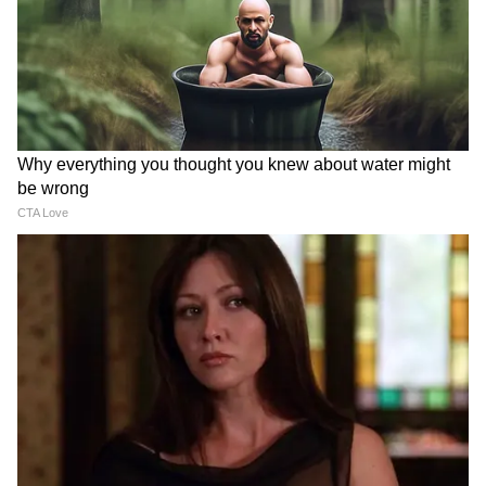
ইন্দীবরকালিকা, ধনদকালিকা, রমণীকালিকা,
ঈশানকালিকা, জীবকালী, বীর্যকালী, প্রজ্ঞাকালী ও
সপ্তার্নকালী।
7
20
Image Credit :
Our Own
দক্ষিণ দিকের অধিপতি যম যে কালীর ভয়ে পলায়ন
করেন, তার নাম দক্ষিণাকালী। দক্ষিণাকালীর
কালীর সর্বাপেক্ষা প্রসিদ্ধ মূর্তি।
8