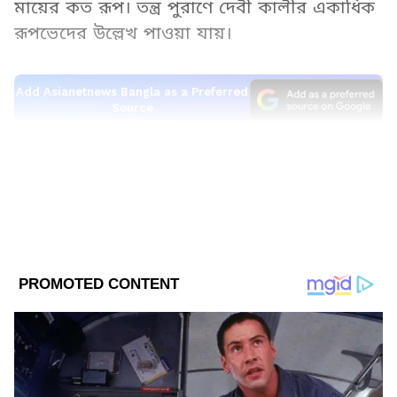
মায়ের কত রূপ। তন্ত্র পুরাণে দেবী কালীর একাধিক
রূপভেদের উল্লেখ পাওয়া যায়।
Add Asianetnews Bangla as a Preferred
Source
2
20
Image Credit :
Asianet News
শাস্ত্র মতে, কালী আট প্রকার। দক্ষিণকালিকা,
সিদ্ধকালিকা, গুহ্যকালিকা, শ্রীকালিকা, ভদ্রকালী,
চামুণ্ডাকালিকা, শ্মশানকালিকা ও মহাকালী।