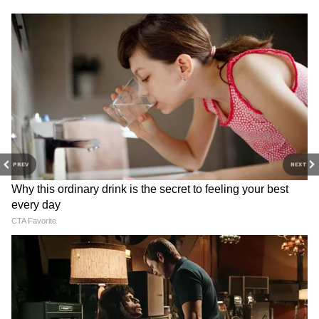
3
20
PREV
NEXT
Image Credit :
Asianet News
আবার মহাকাল সংহিতার মতে, নয় প্রকার কালীর
উল্লেখ পাওয়া যায়। দক্ষিণাকালী, ভদ্রকালী,
শ্মশানকালী, কালকালী, গুহ্যকালী, কামকলাকালী,
ধণকালিকা, সিদ্ধিকালী, সিদ্ধিকালী, চণ্ডিকালিকা।