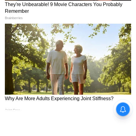
20
Image Credit :
Our Own
প্রচলিত ভাষায় শ্যামাকালী নামে আখ্যাতা।
দক্ষিণাকালী করালবদনা, ঘোরা, মুক্তকেশী, চতুর্ভূজা
এবং মুণ্ডমালাবিভূষিতা।
9
20