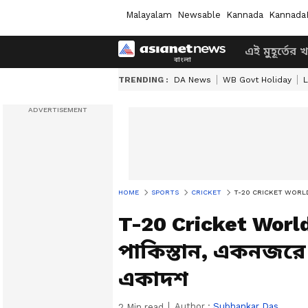
Malayalam
Newsable
Kannada
Kannada
এই মুহূর্তের 
TRENDING :
DA News
WB Govt Holiday
L
HOME
SPORTS
CRICKET
T-20 CRICKET WORLD CUP 2
T-20 Cricket Worl
পাকিস্তান, একনজরে র
একাদশ
Author :
Subhankar Das
2
Min read