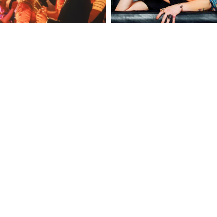
FOLLOW U
 Use
Privacy Policy
CSAM Policy
Complaint Redressal - Website
Complianc