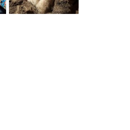
S ON
e Report Digital
Investors