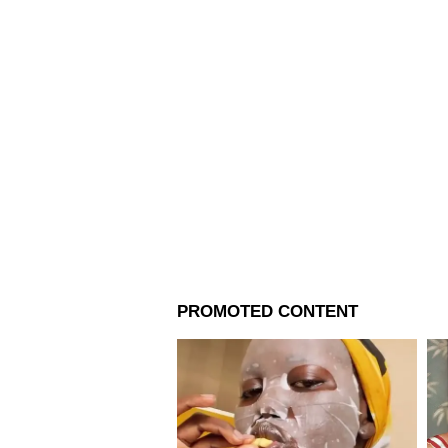
আর্শদীপ সিং (Arshdeep Singh) নতু
সিরাজও (Mohammed Siraj) এই পি
Bumrah) আবার নতুন বলের পাশাপা
নিঃসন্দেহে তারাও প্রথম একদশে সু
কেমন হতে পারে পাকিস্তানের বিরুদ্ধ
রোহিত শর্মা (অধিনায়ক), বিরাট কোহল
পান্ডিয়া, রবীন্দ্র জাদেজা, কুলদীপ 
নিউ ইয়র্কে প্রায় ৩৪,০০০ দর্শকের 
রোহিতরা। অন্যদিকে, এখনও পর্যন্ত ট
হয়েছে ভারত বনাম পাকিস্তান। যার
এটাই যে, আজকের ম্যাচে ফলাফল ক
আরও খবরের জন্য চোখ রাখুন এশিয়
করুন এখানে।