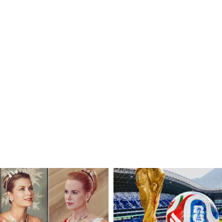
ন বলে বেশ ভাল স্যুইং করাচ্ছেন। তাছাড়া মহম্মদ
চে আগুনে বোলিং করছেন। যশপ্রীত বুমরা (Jasprit
শি পুরনো বলেও সমান ভয়ঙ্কর হয়ে উঠেছেন।
যোগ পাওয়ার অন্যতম দাবিদার।
ে ভারতের সম্ভাব্য প্রথম একাদশ?
ি, ঋষভ পন্থ, সূর্যকুমার যাদব, শিবম দুবে, হার্দিক
যাদব, যশপ্রীত বুমরা, মহম্মদ সিরাজ, আর্শদীপ সিং।
সামনে বাবর আজমদের বিরুদ্ধে খেলতে নামছেন
ি-২০ বিশ্বকাপ প্রতিযোগিতার মঞ্চে ৭ বার মুখোমুখি
 মধ্যে ৬ বারই জয় পেয়েছে ভারত। এখন দেখার বিষয়
ি দাঁড়ায়?
ানেট নিউজ বাংলার হোয়াটসঅ্যাপ চ্যানেলে, ক্লিক