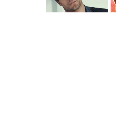
About Website
Terms Of