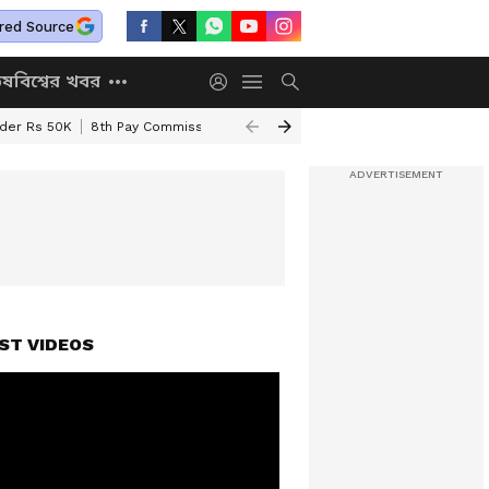
red Source
িষ
বিশ্বের খবর
nder Rs 50K
8th Pay Commission
Chhatravriti Yojana
WB Annapurna Yo
ST VIDEOS