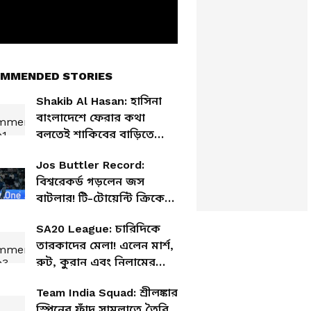
MMENDED STORIES
Shakib Al Hasan: হাসিনা
বাংলাদেশে ফেরার কথা
বলতেই শাকিবের বাড়িতে
হামলা! উড়ে এল পাথর,
Jos Buttler Record:
লাগানো হল আগুন
বিশ্বরেকর্ড গড়লেন জস
বাটলার! টি-টোয়েন্টি ক্রিকেটে
সর্বাধিক রানের মালিক তিনিই
SA20 League: চারিদিকে
তারকাদের মেলা! এলেন মার্শ,
রুট, কুরান এবং নিলামের
আগেই দল গুছিয়ে নিল
Team India Squad: শ্রীলঙ্কার
ফ্র্যাঞ্চাইজিগুলি
স্পিনের ফাঁদ সামলাতে তৈরি