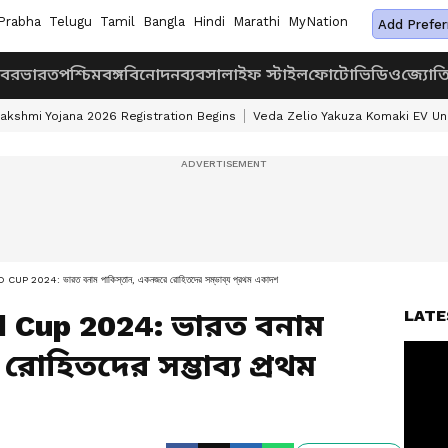
Prabha
Telugu
Tamil
Bangla
Hindi
Marathi
MyNation
Add Prefer
খবর
ভারত
পশ্চিমবঙ্গ
বিনোদন
ব্যবসা
লাইফ স্টাইল
ফোটো
ভিডিও
জ্যোত
akshmi Yojana 2026 Registration Begins
Veda Zelio Yakuza Komaki EV U
024: ভারত বনাম পাকিস্তান, একনজরে রোহিতদের সম্ভাব্য প্রথম একাদশ
LATE
d Cup 2024: ভারত বনাম
োহিতদের সম্ভাব্য প্রথম