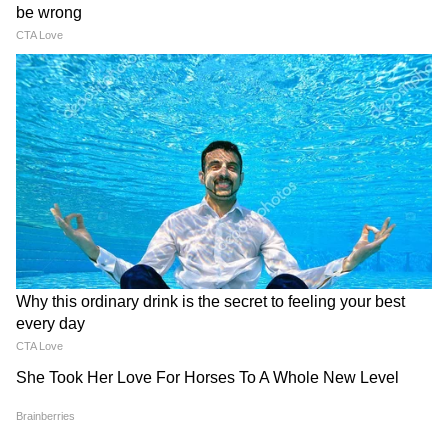
Suvendu on Mamata: 'কাদা মাখাবে না
তো কি আপনাকে দেখে ফুল ছুঁড়বে?' চরম
জবাব শুভেন্দুর!
Sumit Roy News: ২ মাস কোথায় লুকিয়ে
ছিলেন? 'রহস্যজনক' জবাব দিলেন সুমিত
রায়!