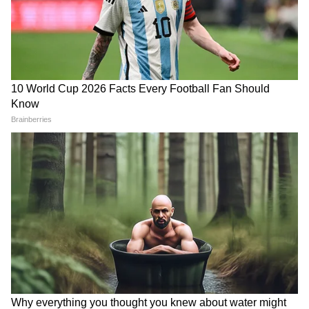
Sarfaraz Khan: সাই সুদর্শনের
India vs Bangladesh:
চোটে কপাল খুলল, দীর্ঘদিন পর
বাংলাদেশ সফরে যাবে ভারতীয়
টেস্ট দলে সরফরাজ খান
দল? অবস্থান স্পষ্ট বিসিসিআই-
এর
Sri Lanka Cricket XI vs
Sunil Narine: ৪ ওভারে ২১টি
India: পরপর ৩ ছক্কা, শ্রীলঙ্কা
ডট বল! মাত্র ৭ রানে ৩ উইকেট,
একাদশের বিরুদ্ধে ভারতকে
টি২০ লিগে অবিশ্বাস্য স্পেল
জেতালেন সিরাজ
নারিনের
LATEST VIDEOS