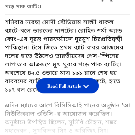
পড়ে পাক ব্যাটিং।
শনিবার নরেন্দ্র মোদী স্টেডিয়াম সাক্ষী থাকল
ব্যাটে-বলে ভারতের দাপটের। রোহিত শর্মা অ্যান্ড
কোং-এর দূরন্ত পারফর্ম্যান্সে দুরমুশ চিরপ্রতিদ্বন্দ্বী
পাকিস্তান। টসে জিতে প্রথম ব্যাট বাবর আজমের
দলের হাতে উঠলেও ভারতীয়দের পেস-স্পিনের
লাগাতার আক্রমণে মুখ থুবরে পড়ে পাক ব্যাটিং।
অবশেষে ৪২.৫ ওভারে মাত্র ১৯১ রানে শেষ হয়
বাবরদের ব্যাটিং। অন্যদিকে সাত উইকেটে, হাতে
Read Full Article
১১৭ বল রেখে ম্যাচ জেতে ভারত।
এদিন ম্যাচের আগে বিসিসিআই গানের অনুষ্ঠান 'আ
মিউজিক্যাল ওডিসি'-র আয়োজন করেছিল।
অনুষ্ঠানে উপস্থিত ছিলেন, সুনিধি চৌহান, শঙ্কর
মহাদেবন , সুখবিন্দর সিং ও অরিজিত্‍ সিং।