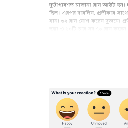
দুর্ভাগ্যবশত মান্ধানা রান আউট হন। দ
ছিল। এরপর হারলিন, প্রতীকার সাথে য
যান। ৬২ রান যোগ করেন দুজনে। প
ছক্কা ও ১০টি চার সহ ৭৬ রান করেন 
কৌর (২২) তাড়াতাড়ি আউট হলেও 
ABOUT THE AUTHOR
Subhankar Das
SD
শুভঙ্কর এশিয়ানেট নিউজ বাংলা এড
তিনি এখানে কাজ করছে। কলকাতার ইন্
ম্যানেজমেন্ট (IISWBM) থেকে মিডিয়া ম্
জয়েন করেছে। শুভঙ্কর মূলত খেলাধুলো সংক্রান্ত খবরই বেশি করে করেন। এছাড়াও, রাজনৈতিক, ব্যবসা
এবং প্রযুক্তির খবরও করেন। শুভঙ্কর
স্টোরি ডেস্কে
জেমিমা-হারলিন জুটি ১১৬ রান যো
ওভারেই জেমিমা আউট হন। ৩৬ বলে ৫