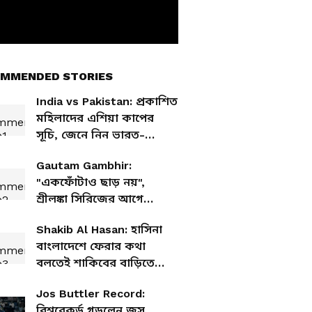
MMENDED STORIES
India vs Pakistan: প্রকাশিত
মহিলাদের এশিয়া কাপের
সূচি, জেনে নিন ভারত-
পাকিস্তান ম্যাচের তারিখ
Gautam Gambhir:
"একফোঁটাও ছাড় নয়",
শ্রীলঙ্কা সিরিজের আগে
ক্রিকেটারদের কড়া হুঁশিয়ারি
Shakib Al Hasan: হাসিনা
গম্ভীরের
বাংলাদেশে ফেরার কথা
বলতেই শাকিবের বাড়িতে
হামলা! উড়ে এল পাথর,
Jos Buttler Record:
লাগানো হল আগুন
বিশ্বরেকর্ড গড়লেন জস