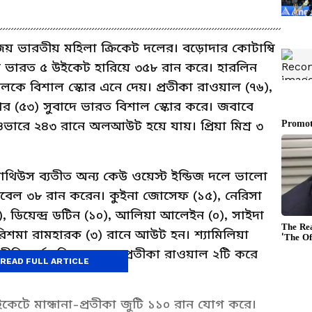
জয় ভারতীয় মহিলা ক্রিকেট দলের। বড়োদার কোটাম্বি
নেমে ভারত ৫ উইকেট হারিয়ে ৩৫৮ রান করে। হারলিন
লকে বিশাল স্কোর এনে দেয়। প্রতীকা রাওয়াল (৭৬),
ধানার (৫৩) সুবাদে ভারত বিশাল স্কোর করে। জবাবে
২ ওভারে ২৪৩ রানে অলআউট হয়ে যায়। প্রিয়া মিশ্র ৩
াথিউস ব্যতীত অন্য কেউ ওয়েস্ট ইন্ডিজ দলে ভালো
্পবেল ৩৮ রান করেন। কুইনা জোসেফ (১৫), নেরিসা
, ডিয়েন্দ্র ডটিন (১০), আলিয়া আলেইন (০), সাইদা
রিশমা রামহারক (৩) রানে আউট হন। শ্যামিলিয়া
তি শর্মা, তিদাস সাধু, প্রতীকা রাওয়াল ২টি করে
READ FULL ARTICLE
 উইকেটে মান্ধানা-প্রতীকা জুটি ১১০ রান যোগ করে।