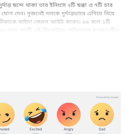
ুর্দান্ত ছন্দে থাকা তার ইনিংসে ২টি ছক্কা ও ৭টি চার
োগ দেন। দুজনেই দলকে দুর্দান্তভাবে এগিয়ে নিয়ে
্রতীকাকে সাইদা জেমস আউট করেন। ৮৬ বলে ১টি
২০ বছর বয়সী এই ক্রিকেটার। অধিনায়ক হারমানপ্রীত
জেমিমার হাল ধরেন।
িটোরিয়াল টিমের একজন সদস্য। গত ২০২৪ সালের মে মাস থেকে
ডিয়ান ইনস্টিটিউট অফ সোশ্যাল ওয়েলফেয়ার অ্যান্ড বিজনেস
যানেজমেন্টে পোস্ট-গ্রাজুয়েট ডিপ্লোমা সম্পন্ন করে শুভঙ্কর এখানে
 একজন অভিজ্ঞ ডিজিটাল মিডিয়া পেশাদার এবং বর্তমানে ওয়েব
 কাজ করছেন। ইমেইল: subhankar.das@asianetnews.in
গ করেন। ৪৮তম ওভারে সেই জুটি ভাঙে। পরের
২ রান করেন জেমিমা। ১টি ছক্কা ও ৬টি চার ছিল