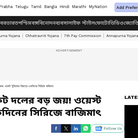
Prabha
Telugu
Tamil
Bangla
Hindi
Marathi
MyNation
Add Prefer
খবর
ভারত
পশ্চিমবঙ্গ
বিনোদন
ব্যবসা
লাইফ স্টাইল
ফোটো
ভিডিও
জ্যোত
rna Yojana
Chhatravriti Yojana
7th Pay Commission
Annapurna Yojan
য়! ওয়েস্ট ইন্ডিজের বিরুদ্ধে একদিনের সিরিজে বাজিমাৎ
LATE
েট দলের বড় জয়! ওয়েস্ট
একদিনের সিরিজে বাজিমাৎ
Follow Us