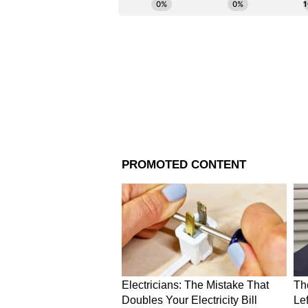
তার ইনিংসে। ঋচা ঘোষ (১৩), দীপ্তি
আরও খবরের আপডেট পেতে চোখ রাখ
এখানে।