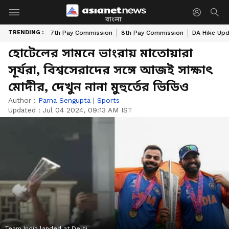
বাংলা
TRENDING :
7th Pay Commission
8th Pay Commission
DA Hike Up
হোটেলের সামনে ভাংরায় মাতোয়ারা
সূর্যরা, বিশ্বসেরাদের সঙ্গে আজই সাক্ষাৎ
মোদীর, দেখুন নানা মুহুর্তের ভিডিও
Author :
Parna Sengupta
|
Sports
Updated :
Jul 04 2024, 09:13 AM IST
Team India landed at Delhi