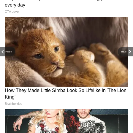
DOWNLOAD APP
এরপর সকাল ১১টায় প্রধানমন্ত্রীর বাসভবনে যাবেন
বিশ্বজয়ীরা। সেখান থেকে আবার দিল্লি বিমানবন্দরে
ফিরবে দল। এরপর বিকাল ৪টায় মুম্বাই পৌঁছাবেন
রোহিতেরা। বিকাল ৫টায় শুরু হবে বিজয় যাত্রা।
PREV
NEXT
নরিম্যান পয়েন্ট থেকে ছাটখোলা বাসে ২
কিলোমিটার রাস্তা অতিক্রম করে রোহিতেরা
পৌঁছবেন ওয়াংখেড়ে স্টেডিয়ামে। সেখানে সন্ধ্যা ৭টা
থেকে শুরু হবে সংবর্ধনা অনুষ্ঠান। এর পর নিজেদের
বাড়ি চলে যাবেন বিশ্বজয়ীরা।