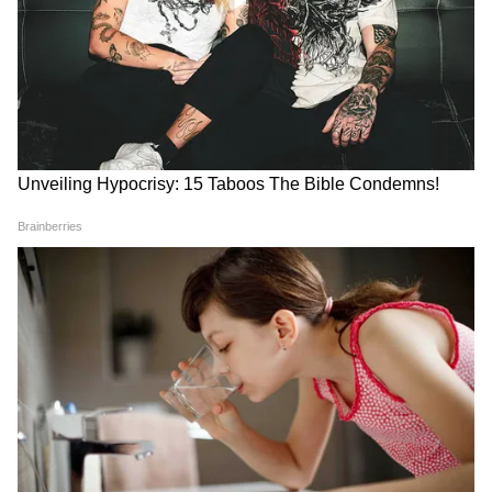
RECOMMENDED STORIES
এমন জয়ের পর নিজেদের কেরিয়ারের ইতি
টেনেছেন রোহিত শর্মা, বিরাট কোহলি ও রবীন্দ্র
জাদেজা। বিশ্বকাপ জয়ের ম্যাচটিকে ক্যারিয়ারের
শেষ ম্যাচ হিসেবে করে রেখেছেন স্মরনীয়।
SA20 League: চারিদিকে
Team India Squad: শ্রীলঙ্কার
তারকাদের মেলা! এলেন মার্শ,
স্পিনের ফাঁদ সামলাতে তৈরি
রুট, কুরান এবং নিলামের আগেই
ভারত, এলেন চারজন তরুণ নেট
দল গুছিয়ে নিল ফ্র্যাঞ্চাইজিগুলি
বোলার
বিশ্বকাপ জয় উদযাপনে সামিল হতে দর্শকদের
আমন্ত্রণ জানিয়ে রোহিত এক্স লিখেছেন,
‘আপনাদের সবাইকে সঙ্গে নিয়ে আমরা বিশেষ