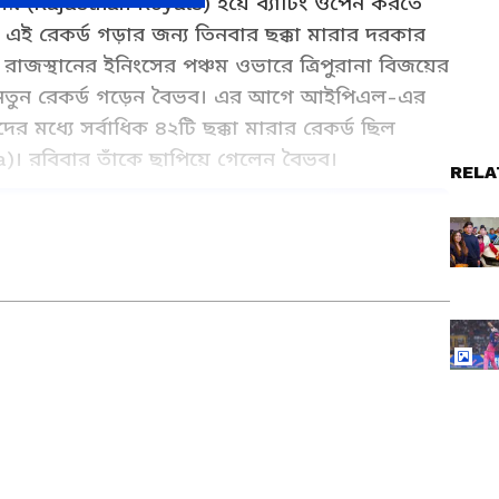
ালসের (Rajasthan Royals) হয়ে ব্যাটিং ওপেন করতে
 এই রেকর্ড গড়ার জন্য তিনবার ছক্কা মারার দরকার
াজস্থানের ইনিংসের পঞ্চম ওভারে ত্রিপুরানা বিজয়ের
রে নতুন রেকর্ড গড়েন বৈভব। এর আগে আইপিএল-এর
 মধ্যে সর্বাধিক ৪২টি ছক্কা মারার রেকর্ড ছিল
)। রবিবার তাঁকে ছাপিয়ে গেলেন বৈভব।
RELA
as a Preferred Source
১২ ম্যাচ খেলে ৪৩ ছক্কা বৈভব সূর্যবংশীর।
স্থান রয়্যালসের হয়ে ১২ ম্যাচ খেলে ৪৩টি ছক্কা
বংশী।
) সানরাইজার্স হায়দরাবাদের (Sunrisers
৪২টি ছক্কা মেরেছিলেন অভিষেক। চলতি আইপিএল-এ
 খেলে ৪৩টি ছক্কা মেরেছেন
বৈভব
। এই কিশোর চলতি
 বেশি রান করেছেন। একইসঙ্গে তিনি ছক্কার রেকর্ডও
) পাঞ্জাব কিংসের (Punjab Kings) অধিনায়ক
 অক্টোবর থেকে এশিয়ানেট নিউজ বাংলায় কর্মরত। যাদবপুর
 ম্যাচ খেলে ৩৯টি ছক্কা মেরেছিলেন। এবার আগেই