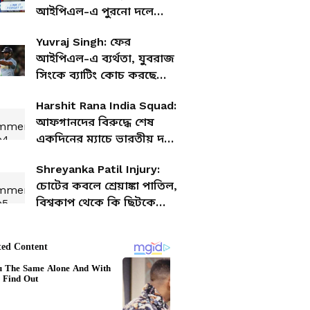
আইপিএল-এ পুরনো দলে
ফিরছেন ঋষভ পন্থ
Yuvraj Singh: ফের
আইপিএল-এ ব্যর্থতা, যুবরাজ
সিংকে ব্যাটিং কোচ করছে
দিল্লি ক্যাপিটালস
Harshit Rana India Squad:
আফগানদের বিরুদ্ধে শেষ
একদিনের ম্যাচে ভারতীয় দলে
হর্ষিত রানা, হটাৎ কেন
Shreyanka Patil Injury:
অন্তর্ভুক্তি?
চোটের কবলে শ্রেয়াঙ্কা পাতিল,
বিশ্বকাপ থেকে কি ছিটকে
যাবেন?