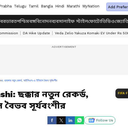
Prabha
Telugu
Tamil
Bangla
Hindi
Marathi
MyNation
Add Prefer
খবর
ভারত
পশ্চিমবঙ্গ
বিনোদন
ব্যবসা
লাইফ স্টাইল
ফোটো
ভিডিও
জ্যোত
Commission
DA Hike Update
Veda Zelio Yakuza Komaki EV Under Rs 50
কার নতুন রেকর্ড, আইপিএল-এ ইতিহাস বৈভব সূর্যবংশীর
i: ছক্কার নতুন রেকর্ড,
FIFA 
বৈভব সূর্যবংশীর
Follow Us