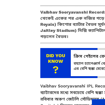
Vaibhav Sooryavanshi Record
থেকেই একের পর এক নজির গড়ে চ
Royals) কিশোর ব্যাটার বৈভব সূর্
Jaitley Stadium) দিল্লি ক্যাপিটাল
গড়লেন বৈভব।
DID YOU
ক্রিস গেইলের রেক
KNOW
রয়্যাল চ্যালেঞ্জার
?
এর বেশি ছক্কা মেরে
Vaibhav Sooryavanshi IPL Re
ব্যাটারদের মধ্যে সবচেয়ে বেশি ছক্ক
রবিবার অরুণ জেটলি স্টেডিয়ামে (Ar