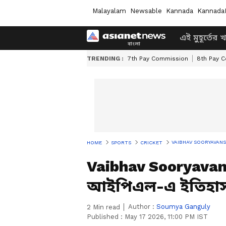
Malayalam
Newsable
Kannada
Kannada
এই মুহূর্তের 
TRENDING :
7th Pay Commission
8th Pay 
VAIBHAV SOORYAVANSHI: ছক্
HOME
SPORTS
CRICKET
Vaibhav Sooryavansh
আইপিএল-এ ইতিহাস 
Author :
Soumya Ganguly
2
Min read
Published :
May 17 2026, 11:00 PM IST