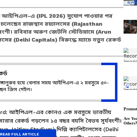
: আইপিএল-এ (IPL 2026) সুযোগ পাওয়ার পর
লেছেন রাজস্থান রয়্যালসের (Rajasthan
যবংশী। রবিবার অরুণ জেটলি স্টেডিয়ামে (Arun
সের (Delhi Capitals) বিরুদ্ধে ম্যাচে নতুন রেকর্ড
র্ড
্স বেঙ্গালুরুর হয়ে খেলার সময় আইপিএল-এ ২ মরসুমে ৫০-
ছেন ক্রিস গেইল।
cord: আইপিএল-এর কোনও এক মরসুমে ভারতীয়
া মারার রেকর্ড গড়লেন ১৫ বছর বয়সি বৈভব সূর্যবংশী।
un Jaitley Stadium) দিল্লি ক্যাপিটালসের (Delhi
READ FULL ARTICLE