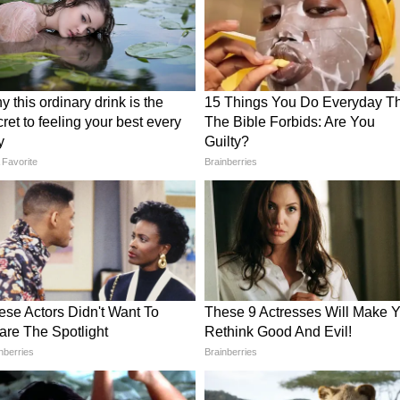
 'তোমার
Vaibhav Sooryavanshi: টি-২০
লাপি
ফর্ম্যাটে ছক্কার নতুন রেকর্ড, ফের
চমক বৈভবের
ুন আমাদের হোয়াটসঅ্যাপ চ্যানেলে, ক্লিক করুন