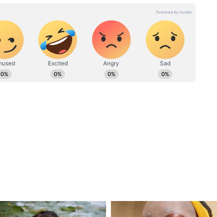
োত্তর ডিপ্লোমা রয়েছে। খেলা, রাজনীতি, ভ্রমণ, অপরাধ, জাতীয়,
ান্ত খবর লিখতে আগ্রহী। সংবাদমাধ্যমে ১৫ বছর ধরে কাজ করার
যমে কাজের অভিজ্ঞতা রয়েছে। সংবাদপত্রের পাশাপাশি ডিজিট্যাল
। ডেস্কে কাজ করার পাশাপাশি ফিল্ড রিপোর্টিংয়েও আগ্রহী।
ly@asianetnews.in
েয়ে বেশি ছক্কা মারার রেকর্ড
ক্রিস গেইলের
ইপিএল-এ (IPL 2012) রয়্যাল চ্যালেঞ্জার্স
Bengaluru) হয়ে খেলার সময় ১৫ ম্যাচ খেলে ৫৯টি
ইপিএল-এ (IPL 2019) কলকাতা নাইট রাইডার্সের
্দ্রে রাসেল (Andre Russell) ১৪ ম্যাচ খেলে ৫২টি
-এ (IPL 2013) আরসিবি-র হয়ে ১৬ ম্যাচ খেলে
োনও ব্যাটার আইপিএল-এর এক মরসুমে ৫০-এর বেশি