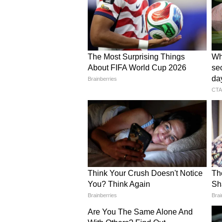
Related Articles
Vaibhav Sooryavanshi:
জন্য মা,' মাতৃ দিবসে 'গো
প্রতিশ্রুতি' বৈভবের
আরও খবরের আপডেট পেতে চোখ রাখ
এখানে।