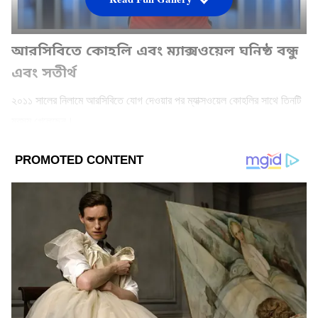
আরসিবিতে কোহলি এবং ম্যাক্সওয়েল ঘনিষ্ঠ বন্ধু
এবং সতীর্থ
২০১১ সালের নিলামে আরসিবিতে যোগ দেওয়ার পর ম্যাক্সওয়েল কোহলির সাথে তিনটি
মরসুম খেলেছেন।
Add Asianetnews Bangla as a Preferred
Source
2
9