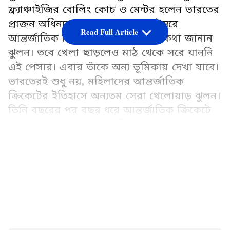
ফ্র্যাঞ্চাইজির বোলিং কোচ ও মেন্টর হলেন ভারতের
প্রাক্তন অধিনায়ক। গত বছরের সেপ্টেম্বরে
Read Full Article
আন্তর্জাতিক ক্রিকেট থেকে অবসরের কথা জানান
ঝুলন। তবে খেলা ছাড়লেও মাঠ থেকে সরে যাননি
এই পেসার। এবার তাঁকে অন্য ভূমিকায় দেখা যাবে।
ভারতেরই শুধু নয়, মহিলাদের আন্তর্জাতিক
ক্রিকেটের ইতিহাসে অন্যতম সেরা খেলোয়াড় ঝুলন।
তিনি বছরের পর বছর ধরে আন্তর্জাতিক ক্রিকেটে
অসাধারণ পারফরম্যান্স দেখিয়েছেন। এবার সেই
অভিজ্ঞতা অন্যদের সঙ্গে ভাগ করে নেবেন ঝুলন।
LATEST VIDEOS
মহিলাদের অনূর্ধ্ব-১৯ টি-২০ বিশ্বকাপ ফাইনালে
অসাধারণ পারফরম্যান্স দেখানো তিতাস সাধু
জানিয়েছেন, তাঁকে যে পরামর্শ দিয়েছিলেন ঝুলন
সেটাই তিনি বিশ্বকাপে খেলার সময় কাজে
লাগিয়েছেন। ফলে মেন্টর হিসেবে বেশ সফল ঝুলন।
তিনি কোচ হিসেবেও সাফল্য পাবেন বলেই মনে