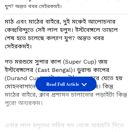
যুগ? অন্তত খবর সেইরকমই।
মাঠ এবং মাঠের বাইরে, দুই মঞ্চেই আলোচনার
কেন্দ্রবিন্দুতে সেই লাল হলুদ। ইস্টবেঙ্গলে তাহলে
শেষ হতে চলেছে কল্যাণ যুগ? অন্তত খবর
সেইরকমই।
গত মরশুমে সুপার কাপ (Super Cup) জয়
ইস্টবেঙ্গলের (East Bengal)। ডুরান্ড কাপের
(Durand Cup) ফাইনালে উঠলেও হেরে যেতে হয়
Read Full Article
মোহনবাগানের (Mohun Bagan) কাছে। কিন্তু
মাঠের বাইরে, ক্লাব প্রশাসন চালানোর লড়াইটা কিন্তু
পুরো অন্যরকম।
এবার লাল হলুদের সচিব পদ থেকে অব্যহতি দিতে