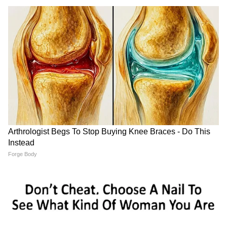
Argentina vs England:
FC Goa Transfer Update:
বিশ্বকাপে ইংল্যান্ডের বিরুদ্ধে
আক্রমণভাগকে আরও শক্তিশালী
জয়ের দিন উদযাপন, ঘোষণা
করতে চায় এফসি গোয়া, দলে
আর্জেন্টিনার
এলেন দুই নতুন তরুণ তুর্কি
LATEST VIDEOS
Annapurna Bhandar Payment |
প্রতিমাসে কত তারিখে ঢুকবে অন্নপূর্ণার ৩
হাজার টাকা?
কীভাবে অন্নপূর্ণা ভাণ্ডার নিয়ে কারা ছড়াচ্ছে
বিভ্রান্তি? | Suvendu Adhikari on
Annapurna Yojana