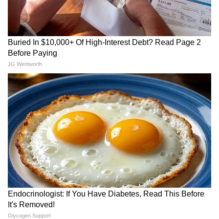
RECOMMENDED STORIES
আরও খবরের আপডেট পেতে চোখ রাখুন
আমাদের হোয়াটসঅ্যাপ চ্যানেলে, ক্লিক করুন
এখানে।
Diego Forlan: বিশ্বকাপে
Vinicius Jr: রিয়াল মাদ্রিদেই
ব্যর্থতার পর কোচ বদল,
থাকছেন না আর্সেনালে যাচ্ছেন
উরুগুয়ের দায়িত্বে দিয়েগো
ভিনিসিয়াস জুনিয়র?
ফোরল্যান