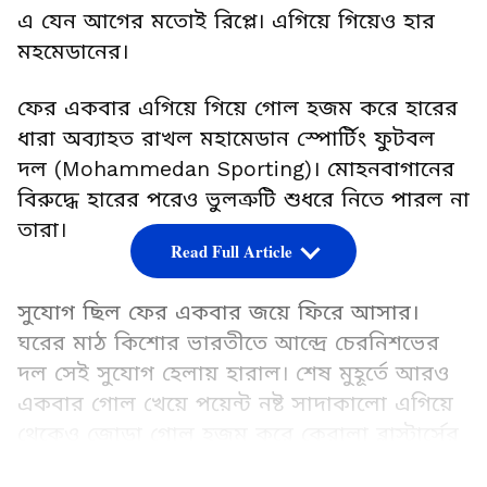
এ যেন আগের মতোই রিপ্লে। এগিয়ে গিয়েও হার
মহমেডানের।
ফের একবার এগিয়ে গিয়ে গোল হজম করে হারের
ধারা অব্যাহত রাখল মহামেডান স্পোর্টিং ফুটবল
দল (Mohammedan Sporting)। মোহনবাগানের
বিরুদ্ধে হারের পরেও ভুলত্রুটি শুধরে নিতে পারল না
তারা।
Read Full Article
সুযোগ ছিল ফের একবার জয়ে ফিরে আসার।
ঘরের মাঠ কিশোর ভারতীতে আন্দ্রে চেরনিশভের
দল সেই সুযোগ হেলায় হারাল। শেষ মুহূর্তে আরও
একবার গোল খেয়ে পয়েন্ট নষ্ট সাদাকালো এগিয়ে
থেকেও জোড়া গোল হজম করে কেরালা ব্লাস্টার্সের
বিরুদ্ধে হারল মহামেডান।