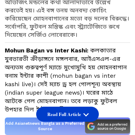
অভিজিৎ মন্ডলের কথা আলাদাভাবে উল্লেখ
করতেই হয়। এই বঙ্গ তনয় অনবদ্য কোচিং
করিয়েছেন মোহনবাগানের মতো বড় দলের বিরুদ্ধে।
সর্বোপরি, ফুটবল মস্তিস্ক এবং স্ট্র্যাটেজিতে রুখে
দিয়েছেন সের্জিও লোবেরাকে।
Mohun Bagan vs Inter Kashi:
কলকাতার
যুবভারতী ক্রীড়াঙ্গনে মঙ্গলবার, আইএসএল-এর
অন্যতম গুরুত্বপূর্ণ ম্যাচে মুখোমুখি হয় মোহনবাগান
বনাম ইন্টার কাশী (mohun bagan vs inter
kashi live)। সেই ম্যাচ ড্র হল গোলশূন্য অবস্থায়
(indian super league news)। ঘরের মাঠে
আটকে গেল মোহনবাগান। তবে লড়াকু ফুটবল
উপহার দিল ইন্টার কাশী।
Read Full Article
Add Asianetnews Bangla as a Preferred
Source