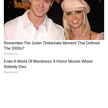
তোম্বা সিং, নাউরিস, আলফ্রেড, সের্জিও পার্ডো এবং
নিশু কুমাররা দুরন্ত লড়াই দেন। সেই জায়গায়
দাঁড়িয়ে যেন রবসন, মনবীর, দীপক টাংরি, জেসন
কামিংস এবং মেহতাব সিংদের ফুটবল অনেকটাই
ম্লান। কারণ, ম্যানেজমেন্টের একাধিক সমস্যা এবং
চ্যালেঞ্জকে মোকাবিলা করে ইন্টার কাশী যে লড়াকু
ফুটবলটা উপহার দিল, তা নিঃসন্দেহে প্রশংসনীয়।
পাশাপাশি অবশ্যই ইন্টার কোচ অভিজিৎ মন্ডলের
কথা আলাদাভাবে উল্লেখ করতেই হয়। এই বঙ্গ
তনয় অনবদ্য কোচিং করিয়েছেন মোহনবাগানের
মতো বড় দলের বিরুদ্ধে। সর্বোপরি, ফুটবল মস্তিস্ক
এবং স্ট্র্যাটেজিতে রুখে দিয়েছেন সের্জিও
লোবেরাকে।