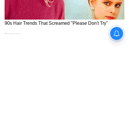
২০১৭ থেকে ২০২৩ সাল পর্যন্ত পিএসজি-তে তাঁর
সময়কালটি চোটের সমস্যা সত্ত্বেও বেশ ফলপ্রসূ
ছিল। নেইমার একাধিক লিগ ১ শিরোপা জিতেছেন,
পিএসজি-কে ২০২০ সালের চ্যাম্পিয়ন্স লিগের
ফাইনালে তুলতে সহায়তা করেছেন এবং চোটের
কারণে মাঠের বাইরে থাকার সময়ও তাঁর আয়
অব্যাহত ছিল। 'ইমেজ-রাইটস' বা ভাবমূর্তি
ব্যবহারের অধিকার বাবদ ক্লাবটির উদার আর্থিক
নীতির কারণে, মাঠে খেলার সময় কম হওয়া সত্ত্বেও
মাঠের বাইরে তাঁর বিপুল আয় নিশ্চিত ছিল।
6
8