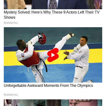
Image Credit :
Getty
নেইমারের ক্যারিয়ারের সৌদি অধ্যায়টি ছিল
সংক্ষিপ্ত কিন্তু অত্যন্ত লাভজনক। ২০২৩ সালে তাঁকে
দলে ভেড়াতে আল-হিলাল পিএসজি-কে প্রায় ৯০
মিলিয়ন ইউরো দিয়েছি। শুধুমাত্র মূল বেতন
হিসেবেই তাঁর বার্ষিক চুক্তির মূল্য ছিল প্রায় ৮০
মিলিয়ন ডলার। আর বোনাস, ব্যক্তিগত ভ্রমণ,
আবাসন ও কর্মীদের খরচ-সহ মোট পারিশ্রমিকের
পরিমাণ বছরে ১০০ মিলিয়ন ডলার ছাড়িয়ে
গিয়েছিল বলে জানা যায়।
তবে পরিস্থিতি দ্রুতই খারাপের দিকে মোড় নেয়।