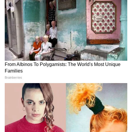
২০২৩ সালের অক্টোবরে ব্রাজিলের হয়ে খেলার
সময় নেইমারের হাঁটুর 'অ্যান্টেরিয়র ক্রুসিয়েট
লিগামেন্ট' (ACL) ছিঁড়ে যায়। আল-হিলালের হয়ে
তিনি খুব কম ম্যাচই খেলেছেন। ২০২৫ সালের
জানুয়ারিতে পারস্পরিক সমঝোতার ভিত্তিতে ক্লাবটি
তাঁর চুক্তি বাতিল করে এবং তিনি সান্তোসে ফিরে
যান।
5
8
Image Credit :
Getty