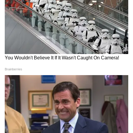
Image Credit :
X
এরপর আসে পিএসজি-র অধ্যায়। ২০১৭ সালে ২২২
মিলিয়ন ইউরোর সেই ট্রান্সফার বা দলবদলটি
আজও ফুটবল ইতিহাসের সবচেয়ে ব্যয়বহুল
হিসেবে বিবেচিত। এটি নেইমারকে বিশ্বের অন্যতম
সর্বোচ্চ পারিশ্রমিকপ্রাপ্ত ক্রীড়াবিদে পরিণত করে;
ফ্রান্সে থাকাকালীন তাঁর ক্যারিয়ারের সেরা সময়ে
বেতন, বোনাস এবং ইমেজ রাইটস মিলিয়ে বার্ষিক
আয় ৭০ থেকে ৮০ মিলিয়ন ডলারের মধ্যে ছিল বলে
ধারণা করা হয়।
4
8