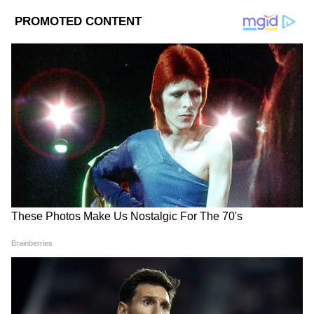
2
8
Image Credit :
Getty
'সেলিব্রিটি নেট ওয়ার্থ'-এর তথ্য অনুযায়ী, ৩৩ বছর
বয়সি নেইমারের সম্পদের পরিমাণ আনুমানিক ৪৫০
মিলিয়ন ডলার। এই অংকের মধ্যে রয়েছে চারটি
ক্লাবে খেলার সুবাদে দুই দশকেরও বেশি সময়ের
ফুটবল-আয়, প্রতি বছর প্রায় ৩০ মিলিয়ন ডলার
মূল্যের 'পুমা' (Puma) বুট চুক্তি এবং ব্রাজিল,
মিয়ামি ও দুবাই জুড়ে থাকা বিলাসবহুল রিয়েল
এস্টেট বা সম্পত্তির মালিকানা। তাঁর এই আর্থিক