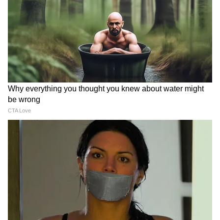
উচ্চ মানের ভিডিও দেখার এবং ছবি সম্পাদনার
জন্য এটি একটি দুর্দান্ত ট্যাবলেট।
4
8
প্রায় ৪৪,৯০০ টাকার এই ট্যাবলেটটি আমাজন
সেলে প্রায় ৩১,০০০ টাকায় বিক্রি হচ্ছে
IP68 জল এবং ধুলো প্রতিরোধী স্যামসাং গ্যালাক্সি
ট্যাব S9 FE। S পেন সহ এটি নোট লেখা এবং
সুনির্দিষ্ট ইনপুটের জন্য উৎপাদনশীলতা বৃদ্ধি করে।