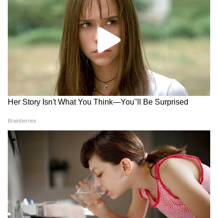
Image Credit :
Our Own
শাওমি প্যাড ৬ এর ১৪৪Hz রিফ্রেশ রেট অত্যন্ত
মসৃণ স্ক্রোলিং এবং প্রতিক্রিয়াশীলতা প্রদান করে
এটি গেমিং এবং ভিডিও প্লেব্যাকের জন্য উপযুক্ত।
7
8