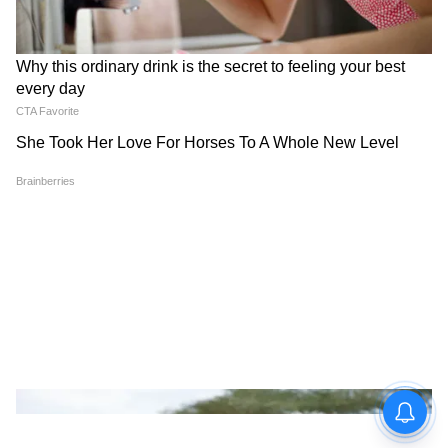
Image Credit :
Social Media X
এর ২.৮K রেজোলিউশন ডিসপ্লে ১ বিলিয়ন রঙের
সাথে চমত্কার ভিজ্যুয়াল প্রদান করে
এটি একটি শক্তিশালী স্ন্যাপড্রাগন ৮৭০ প্রসেসর সহ
আসে।
8
8
Image Credit :
Our Own
প্রায় ৪১,৯৯৯ টাকার এই ট্যাবলেটটি আমাজন
সেলে প্রায় ২২,৯৯৯ টাকায় বিক্রি হচ্ছে