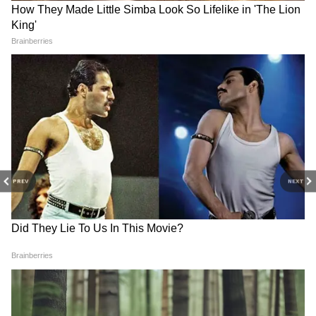
3
8
PREV
NEXT
এটি সুন্দর এবং উজ্জ্বল রঙের লিকুইড রেটিনা
ডিসপ্লে সহ আসে