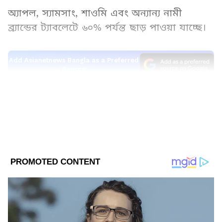
অ্যাপল, স্যামসাং, শাওমি এবং অন্যান্য নামী
ব্র্যান্ডের ট্যাবলেটে ৬০% পর্যন্ত ছাড় পাওয়া যাচ্ছে।
Add Asianetnews Bangla as a Preferred
Source
2
8
এই পোস্টে, শীর্ষ ৩ টি ট্যাবলেট এবং তাদের দাম
কমানোর বিষয়ে জানুন