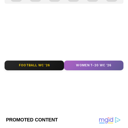
Parna Sengupta
প্ল্যাটফর্মের মতো WhatsApp-এর ইউজারনেম
PS
এশিয়ানেট নিউজ বাংলায় ২০২১ সালের এপ্রিল থেকে কর্মরত।
সবার জন্য公开 থাকবে না। অর্থাৎ, এটা অনেকটা
কেরিয়ার শুরু ২০০৬ সালে। একাধিক সংবাদ মাধ্যমে কাজ করার
Instagram বা Facebook-এর মতো পাবলিক
অভিজ্ঞতা। কেরিয়ার শুরু হয়েছিল সংবাদ পাঠিকা হিসেবে।
রাজনীতি, জাতীয় ও আন্তর্জাতিক সংবাদ থেকে রাজ্যের খবর
আইডেন্টিটি নয়। ইউজাররা চাইলে অন্য প্ল্যাটফর্মের
বিজ্ঞান ও প্রযুক্তি
লিখতে আগ্রহী। এর পাশাপাশি লাইফস্টাইল ও অফবিট নিউজ
থেকে আলাদা নামও ব্যবহার করতে পারেন। পরে
লিখতে পছন্দ করেন। পছন্দের বিষয়-- রাজনীতি, লাইফস্টাইল,
ইচ্ছেমতো ইউজারনেম বদলানোর সুযোগও থাকবে।
অফবিট নিউজ। যোগাযোগ:
Follow Us
parna.sengupta@asianetnews.in Preferred topics --
এছাড়া, ইউজারনেম খোঁজার জন্য কোনও পাবলিক
Politics, Lifestyle, Offbeat News Languages- Bengali,
ডিরেক্টরি বা সাজেশন লিস্ট থাকবে না। তাই কারও
Hindi, English Educational qualification- Master's
FOOTBALL WC '26
WOMEN T-20 WC '26
Degree in Journalism
সঙ্গে প্রথমবার যোগাযোগ করতে হলে তার সঠিক
ইউজারনেমটি আপনার জানতে হবে।