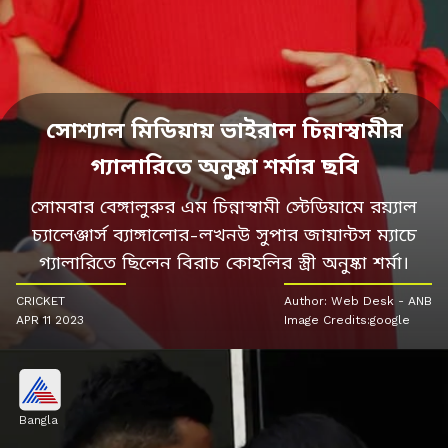
সোশ্যাল মিডিয়ায় ভাইরাল চিন্নাস্বামীর
গ্যালারিতে অনুষ্কা শর্মার ছবি
সোমবার বেঙ্গালুরুর এম চিন্নাস্বামী স্টেডিয়ামে রয়্যাল
চ্যালেঞ্জার্স ব্যাঙ্গালোর-লখনউ সুপার জায়ান্টস ম্যাচে
গ্যালারিতে ছিলেন বিরাচ কোহলির স্ত্রী অনুষ্কা শর্মা।
CRICKET
Author: Web Desk - ANB
APR 11 2023
Image Credits:google
Bangla