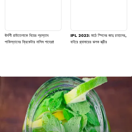
ঊর্বশী রাউতেলাকে বিয়ের প্রস্তাব
IPL 2023: মাঠে স্পিনের জাদু চাহালের,
পাকিস্তানের ক্রিকেটার নাসিম শাহের!
বাইরে গ্ল্যামারের ঝলক স্ত্রীর