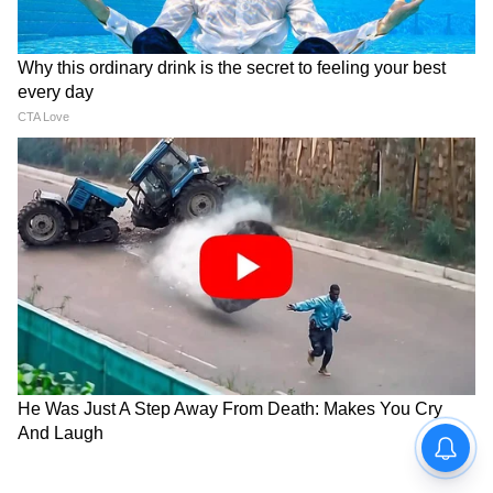
পদমর্যাদা ও গ্রেড পে অনুযায়ী বৃদ্ধি পাবে। বর্তমান
মূল বেতনকে ২.৫৭ ফিটমেন্ট ফ্যাক্টর দ্বারা গুণ করে
সংশোধিত মূল বেতন নির্ধারণ করা হয়। অর্থাৎ
কারো মূল বেতন যদি ১৮০০০০ টাকা হয় তাহলে
তার সঙ্গে যুক্ত হয় মহার্ঘ ভাতা আর বাড়ি ভাড়া ও
অন্যান্য অনুদান।
6
10
Image Credit :
X
সর্বনিম্ন বেতন হতে পারে