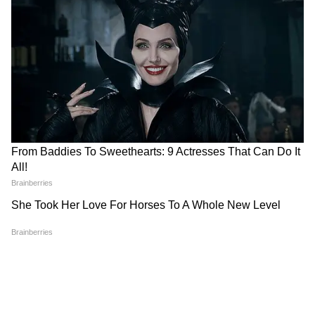
Weather: ঘামে ভিজছে রাজ্য! প্যাচপ্যাচে গরমে
নাজেহাল জনজীবন, আবহাওয়া দফতরের বড়
আপডেট
যে কোনও সময় OUT হবে অন্নপূর্ণা ভাণ্ডারের ফর্ম!
৩০০০ টাকা পেতে হাতের কাছে রাখুন এই ৬টি জিনিস
3
10
Image Credit :
Getty
কারা কারা পাবেন?
শুভেন্দু অধিকারী মন্ত্রিসভার বৈঠকের পরেই
জানিয়ে দিয়েছিলেন, রাজ্য সরকারি কর্মী, বোর্ড ,