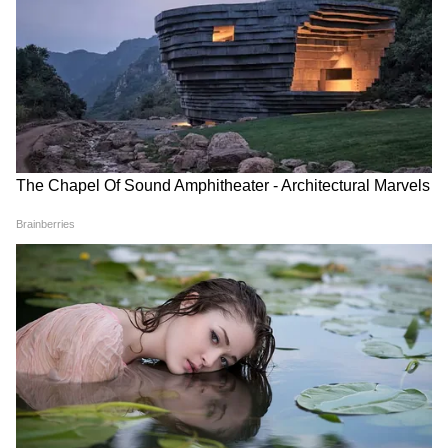
Image Credit :
Getty
সরকারি কর্মী মহলে খুশির হাওয়া
শুভেন্দু অধিকারীর মন্ত্রিসভা সপ্তম বেতন কমিশন
চালু করার কথা ঘোষণা করায় সরকারি কর্মীদের
মধ্যে খুশির হাওয়া। কারণ মমতা বন্দ্যোপাধ্য়ায়ের
সরকার দীর্ঘ দিন ধরেই সপ্তম বেতন কমিশন নিয়ে
টালবাহানা করছিল। আর নতুন সরকার এসেই এটি
কার্যকর করেছে।