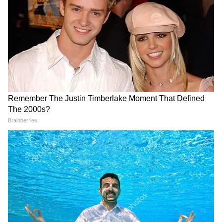
সপ্তম বেতন কমিশন কার্যকর হলে রাজ্য সরকারি
কর্মীদের বেতন একধাক্কায় ১০-১২ হাজার টাকা
পর্যন্ত বাড়তে পারে। বেসিক পে-তেই এই বৃদ্ধি হবে।
অর্থাৎ বেতন অনেকটাই বাড়বে বলে আশা সরকারি
কর্মীদের।
5
10
Image Credit :
Getty
ফিটমেন্ট ফ্যাক্টর
সপ্তম বেতন কমিশন কার্যকর হলে আপনার বেতন