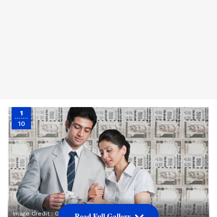
1
10
Image Credit :
Getty
Read Full Gallery