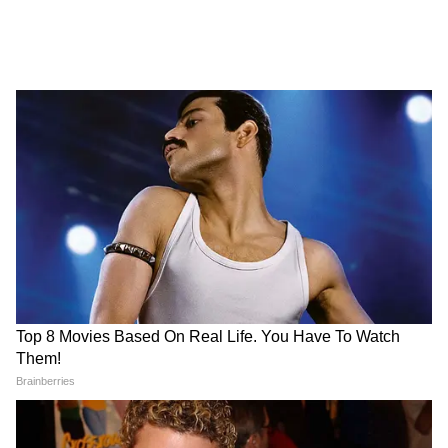
নিগম, স্থানীয় সংস্থা ও শিক্ষা প্রতিষ্ঠানের কর্মীদের
বেতন কাঠামো সংক্রান্ত সংশোধনের লক্ষ্য়ে সপ্তম
বেতন কমিশন গঠনের অনুমোদন দেওয়া হয়েছে।
অর্থাৎ রাজ্য সরকারের প্রত্যেক কর্মী এর থেকে
উপকৃত হবে।
4
10
Image Credit :
Getty
বেতন বৃদ্ধি!
সরকারি কর্মীদের হিসেব নিকেশ যা বলছে তা হল