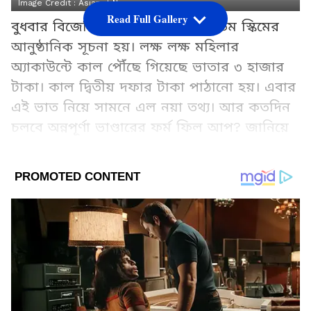
Image Credit :
Asianet News
Read Full Gallery
বুধবার বিজেপি সরকারের আনা অন্যতম স্কিমের
আনুষ্ঠানিক সূচনা হয়। লক্ষ লক্ষ মহিলার
অ্যাকাউন্টে কাল পৌঁছে গিয়েছে ভাতার ৩ হাজার
টাকা। কাল দ্বিতীয় দফার টাকা পাঠানো হয়। এবার
এই ভাত নিয়ে সামনে এল নয়া তথ্য। আর কতদিন
চলবে অন্নপূর্ণা ভাণ্ডারের ফর্ম ফিল আপ? জানিয়ে
দিলেন খোদ মুখ্যমন্ত্রী।
Add Asianetnews Bangla as a Preferred
Source
2
5