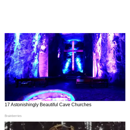
3
5
Image Credit :
Asianet News
শুভেন্দু অধিকারী বলেন, প্রথম দফায় প্রায় ১৭ লক্ষ
যোদ্য আবেদনকারীর অ্যকাউন্টে পাঠিয়েছিল
সরকার। এরপর ১ কোটি ৬০ লক্ষ আহবেদনকাকীর
তথ্য যাচাই ও আপলোড করা হয়েছে। এরমধ্যে প্রায়
২৬ লক্ষ বাতিল হয়েছে। যোগ্য হিসেবে চিহ্নিত
হয়েছেন ১ কোটি ৩০ লক্ষের বেশি আবেদন কারী।
4