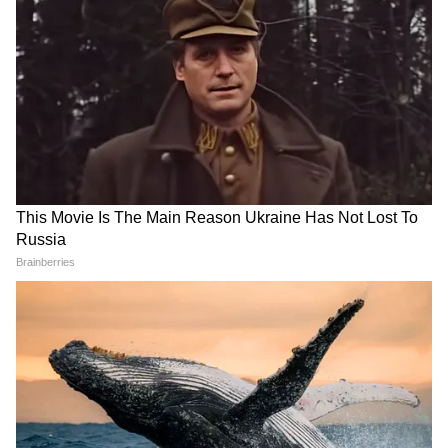
5
Image Credit :
Asianet News
এদিনের মুখ্যমন্ত্রীর ঘোষণার পর রাজ্যের মুখ্যসচীব
মনোজ আগরওয়াল এদিন জানিয়েছেন, শীঘ্রই
অন্নপূর্ণা যোজনার পোর্টাল চালু হতে চলেছে।
রাজ্যের নারী ও শিশুকল্যাণ দফতরের তরফ থেকে
এটি চালু করা হবে। এখানে এই সরকারি প্রকল্পের
যাবতীয় তথ্য পাওয়া যাবে।
5
5