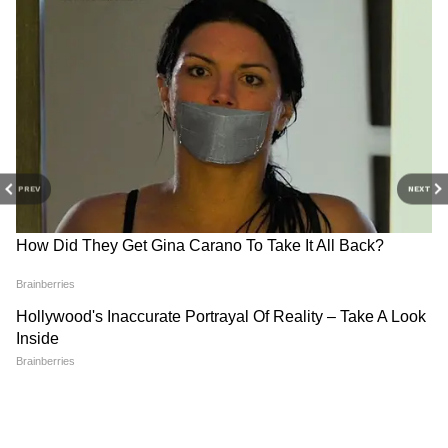
PREV
NEXT
Related Articles
ভরসা কর্মসূচি: মাসে ৩,০০০ বা ২,০০০ 'টাকা বেকার
ভাতা! কবে শুরু রেজিস্ট্রেশন, জানুন
DA Hike 2026: কেন্দ্রীয় কর্মচারীদের জন্য সুখবর!
বাড়তে চলেছে ৩% মহার্ঘ ভাতা