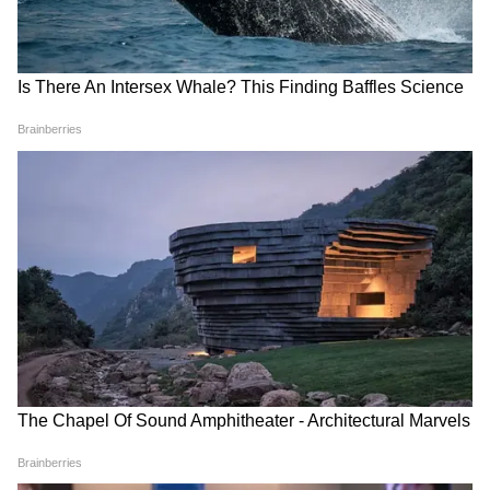
Image Credit :
Asianet News
প্রসঙ্গত, মমতা সরকারের আমলে রাজ্যের মহিলারা
পেতেন লক্ষ্মীর ভাণ্ডার। সে সময় সাধারণ জাতির
মহিলারা ১৫০০, তপশিলি মহিলারা ১৭০০ টাকা
পেতেন। বর্তমানে বিজেপি সরকার দিচ্ছে অন্নপূর্ণা
ভাণ্ডার। এই ভাতা হিসেবে রাজ্যের মহিলারা পাবেন
৩ হাজার।
LATEST VIDEOS