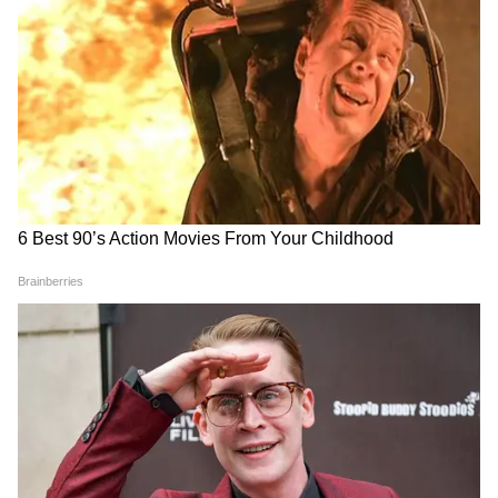
জেলাশাসক ও বিধায়কদের সঙ্গে বৈঠক করে
নির্ধারিত সময়সীমার মধ্যে এই জনকল্যাণমূলক
প্রকল্প রূপায়ণের কাজ সম্পন্ন করার নির্দেশ
দিয়েছেন মুখ্যমন্ত্রী শুভেন্দু অধিকারী।