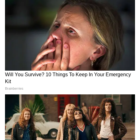
পরে বড় খবর শুনিয়েছেন নারী শিশু কল্যাণ মন্ত্রী
অগ্নিমিত্রা পাল। মন্ত্রী জানিয়েছেন, শুধুমাত্র
এসআইআর-এ যাদের নাম বাদ গিয়েছে তাঁদের
নাম খতিয়ে দেখা হবে।
4
6
Image Credit :
AI PHOTE
মন্ত্রী বলেন, “যাঁরা লক্ষ্মীর ভাণ্ডার পাচ্ছিলেন, তাঁরা
সবাই অন্নপূর্ণা ভাণ্ডার পাবেন। যাদের নাম বাদ
গিয়েছে, তাঁদের নাম এখনই বাদ যাবে না। বিশ্লেষণ