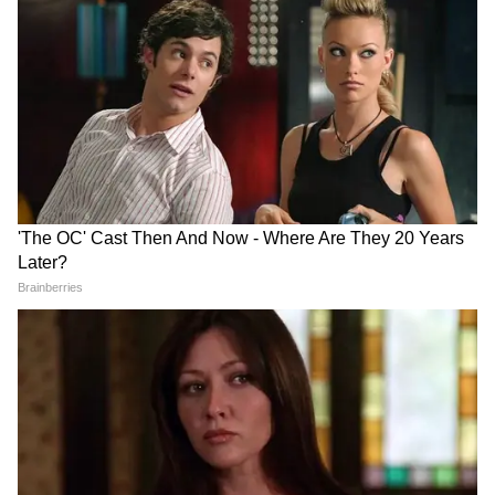
তবে প্রশ্ন ছিল যে, কবে থেকে এই প্রকল্প চালু হবে
আর নতুন করে কীভাবে আবেদন করতে হবে। এই
প্রশ্নে মন্ত্রী জানিয়েছেন, দুয়ারে সরকারের মাধ্যমে
নয়, অন্নপূর্ণা ভাণ্ডারের জন্য তৈরি হবে আলাদা
পোর্টাল, এখানে খুব সাধারণ মানুষও সহজেই
আবেদন করতে পারবেন। শুধুমাত্র অনলাইনেই
আবেদন করতে পারবেন রাজ্যের মহিলারা।
6
6
Image Credit :
AI