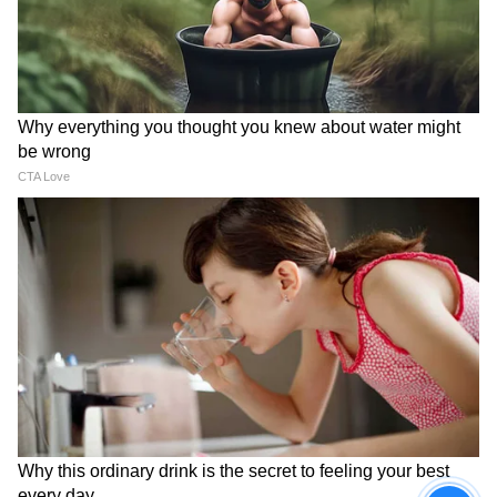
ফর্ম ফিলআর করার সময়সীমা
মনে রাখবেন, এই বিশেষ শিবির শুধুমাত্র ১৫ থেকে
১৭ জুন পর্যন্তই চলবে— এর বাইরে আর এই সুযোগ
মিলবে না।
7
10
Image Credit :
AI
কবে হবে শিবির?
আপনার এলাকায় কোন তারিখে এই শিবির বসবে,
তা ঘরে বসেই জানতে পারবেন রাজ্য সরকারের