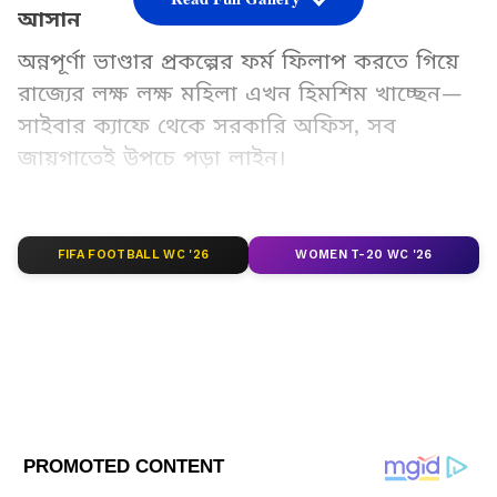
আসান
অন্নপূর্ণা ভাণ্ডার প্রকল্পের ফর্ম ফিলাপ করতে গিয়ে
রাজ্যের লক্ষ লক্ষ মহিলা এখন হিমশিম খাচ্ছেন—
সাইবার ক্যাফে থেকে সরকারি অফিস, সব
জায়গাতেই উপচে পড়া লাইন।
Add Asianetnews Bangla as a Preferred
Source
FIFA FOOTBALL WC '26
WOMEN T-20 WC '26
2
10