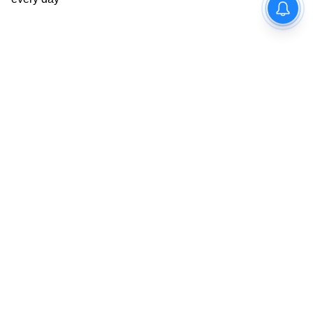
অফিসিয়াল ওয়েবসাইট https://jks.wb.gov.in/
থেকে— জেলা, ব্লক ও পঞ্চায়েত/ওয়ার্ড সিলেক্ট
করলেই মিলবে তথ্য।
8
10
Image Credit :
AI PHOTO
শিবিরে কী হবে?
এই শিবিরগুলি থেকেই সরাসরি ফর্ম ফিলাপ করে
জমা দেওয়া যাবে এবং অন্নপূর্ণা ভান্ডার প্রকল্পের
সুবিধা নিতে পারবে মহিলারা। তবে হ্যাঁ, আগামী ১৫