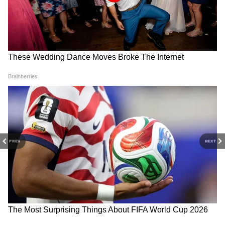
PREV
NEXT
Related Articles
TMC Crisis: সাংসদ-বিধায়করা বিদ্রোহী, তবু
অভিষেকের মাথায় হাত মমতার— কী লুকিয়ে এর
পেছনে?
বকেয়া DA নিয়ে মুখ খুললেন অর্থমন্ত্রী স্বপন দাশগুপ্ত,
কী জানালেন সরকারি কর্মীদের জন্য