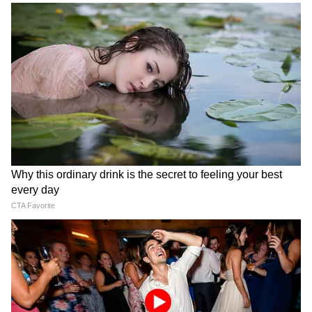
Image Credit :
Asianet News
মূল সমস্য়া দীর্ঘ ফর্মের কারণে
মূল সমস্যার কারণ
অন্নপূর্ণা ভাণ্ডারের
১৩ পাতার
দীর্ঘ আবেদনপত্র, যেখানে আবেদনকারী ও
পরিবারের সব সদস্যের ব্যক্তিগত তথ্য এবং
প্রয়োজনীয় ডকুমেন্ট জমা দিতে হচ্ছে।