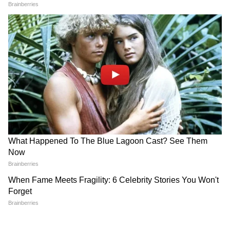
3
10
Image Credit :
Asianet News
সমস্যা সমাধানে বড় উদ্যোগ রাজ্য সরকারের
এই জটিলতা কাটাতে এবার বড় উদ্যোগ নিল রাজ্য
সরকার— মহিলাদের সুবিধার্থে চালু হলো বিশেষ
জনকল্যাণ শিবির।
4
10