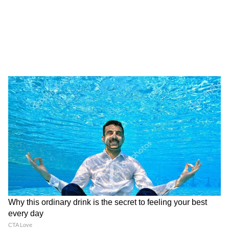
Image Credit :
Asianet News
গ্রামীণ পিছিয়ে পড়া মহিলাদের জন্য
যারা অনলাইনে
অন্নপূর্ণা ভাণ্ডারের
ফর্ম ফিলাপে
অভ্যস্ত নন, বিশেষ করে গ্রামীণ এলাকার মহিলারা,
তাদের জন্যই এই শিবির বিশেষভাবে কার্যকর হতে
চলেছে।
5
10