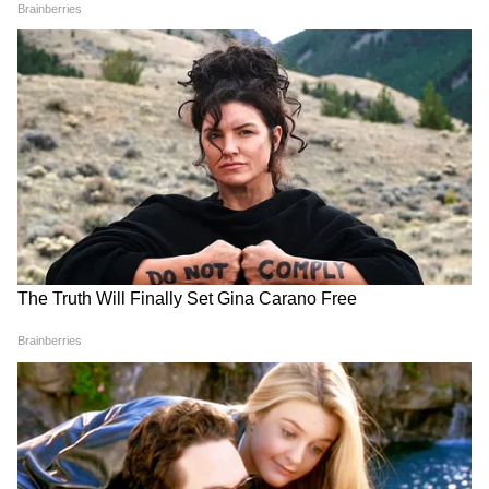
Image Credit :
Asianet News
মুখ্যমন্ত্রী বলেছেন, এনরোলমেন্ট যত তাড়াতাড়ি
করবেন, তত দ্রুত বেনিফিট নিলবে। অন্নপূর্ণা
যোজনার প্রক্রিয়া আজ থেকে শুরু হবে। যেমন
যেমন ফর্ম ফিলআপ হবে, তেমন তেমন ৩ হাজার
টাকা করে ট্রান্সফার হবে। আর দিন না এই টাকা
ঢুকছে ততদিন চালু থাকবে লক্ষ্মীর ভাতা।
6
6
Image Credit :
Ai Photo