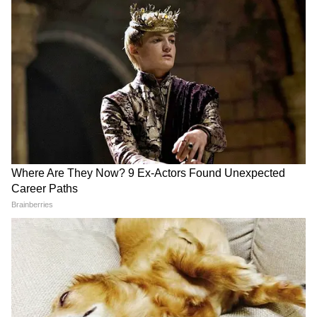
3
6
Image Credit :
Chatgpt
জানা গিয়েছে, আজ বুধবারই নবান্ন থেকে প্রকাশিত
হচ্ছে একটি ফর্ম। অন্নপূর্ণা ভাণ্ডারের টাকা পেতে
হলে এই ফর্ম ফিলআপ করতে হবে। মঙ্গলবার
প্রশাসনিক বৈঠকের পর এমনই জানিয়েছিলেন
মুখ্যমন্ত্রী।
4
6