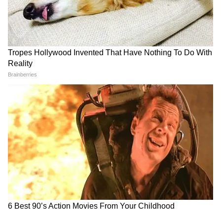
Image Credit :
Chatgpt
তিনি আরও বলেন, স্বাস্থ্য সাথীকে আয়ুষ্মান ভারত
ও লক্ষ্মীর ভাণ্ডার অন্নপূর্ণা ভাণ্ডারে কনভার্ট করার
কাজ শুরু হয়েছে। বুধবার বিকেলে নবান্ন থেকে
তিনি ও অগ্নিমিত্রা পল ফর্ম প্রকাশ করবেন।
5
6