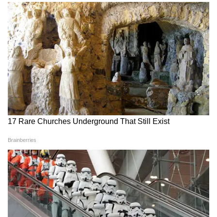
Image Credit :
X
আর এই প্রকল্প বাস্তবায়িত হলে দিল্লি থেকে
শিলিগুড়ি পৌঁছে যাওয়া যাবে মাত্র ৬ ঘন্টায়।
রেলমন্ত্রী অশ্বিনী বৈষ্ণব স্পষ্ট করেছেন যে এই
প্রস্তাবিত বুলেট ট্রেন করিডোরটি কেবল দিল্লি এবং
শিলিগুড়িকেই সংযুক্ত করবে না, বরং উত্তর প্রদেশ
এবং বিহারের বেশিরভাগ প্রধান শহরকেও অন্তর্ভুক্ত
করবে।