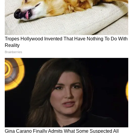
পুনর্নির্মাণের কাজ করা হবে, যার মধ্যে ১০টি
স্টেশনের কাজ ইতিমধ্যেই শুরু হয়ে গেছে। বর্তমানে
রাজ্যে ৯টি বন্দে ভারত, ১টি বন্দে ভারত স্লিপার
এবং ১৩টি অমৃত ভারত ট্রেন চলছে। বন্দে ভারত
স্লিপার ও অমৃত ভারত ট্রেনের মতো আধুনিক
পরিষেবা পশ্চিমবঙ্গেই প্রথম চালু হয়েছিল বলেও
মনে করিয়ে দেন তিনি।
5
6
Image Credit :
ANI