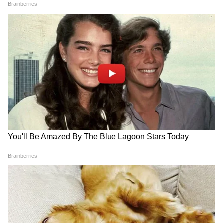
মুম্বাই থেকে আমেদাবাদ রুটে ছুটবে ভারতের এই
প্রথম বুলেট ট্রেন। এই ট্রেনটি মুম্বই, থানে, সুরাট,
বড়োদরা এবং আমেদাবাদ-এর মতো অত্যন্ত
গুরুত্বপূর্ণ শহরগুলিকে জুড়তে চলেছে। মুম্বই থেকে
আমদাবাদ পৌঁছাতে সময় লাগবে মাত্র ২ ঘণ্টার
কাছাকাছি।
4
6
Image Credit :
X
রেলমন্ত্রী বলেন, রাজ্যজুড়ে ১০২টি স্টেশনের