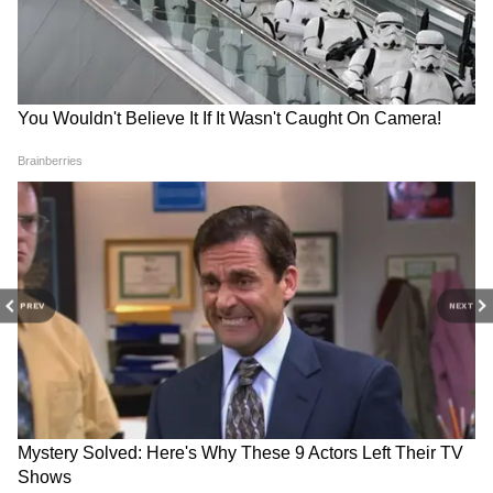
3
PREV
NEXT
6
Image Credit :
PIB