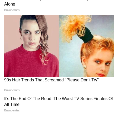
রেলমন্ত্রী জানান আগামী পাঁচ বছরে কলকাতা
মেট্রোর জন্য ষাটটি অত্যাধুনিক ট্রেনের সূচনা করা
হবে। আগের সরকার রেলের কাজে অনুমতি দিত
না। তারা আদালতে চলে যেত। কিন্তু এখন ডাবল
ইঞ্জিন সরকার আসায় বিভিন্ন রেল প্রকল্পের দ্রুত
উন্নয়ন হবে বাংলায়।
6
6
Image Credit :
Gemini
মুখ্যমন্ত্রী শুভেন্দু অধিকারী বলেন, বাংলায় রেলের