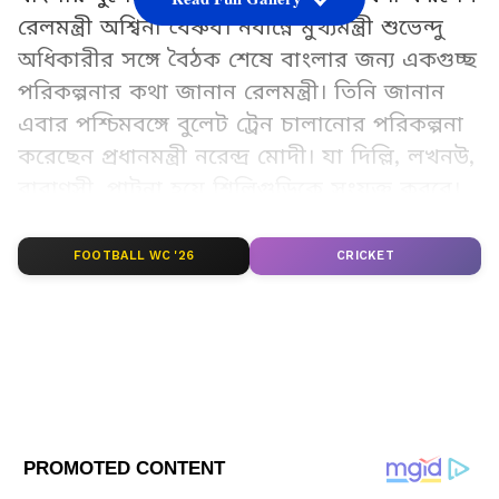
রেলমন্ত্রী অশ্বিনী বৈষ্ণব। নবান্নে মুখ্যমন্ত্রী শুভেন্দু
অধিকারীর সঙ্গে বৈঠক শেষে বাংলার জন্য একগুচ্ছ
পরিকল্পনার কথা জানান রেলমন্ত্রী। তিনি জানান
এবার পশ্চিমবঙ্গে বুলেট ট্রেন চালানোর পরিকল্পনা
করেছেন প্রধানমন্ত্রী নরেন্দ্র মোদী। যা দিল্লি, লখনউ,
বারাণসী, পাটনা হয়ে শিলিগুড়িকে সংযুক্ত করবে।
Add Asianetnews Bangla as a Preferred
FOOTBALL WC '26
CRICKET
Source
2
6