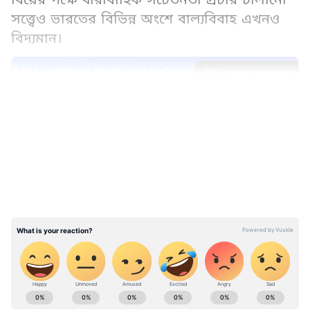
সত্ত্বেও ভারতের বিভিন্ন অংশে বাল্যবিবাহ এখনও
বিদ্যমান।
Add Asianetnews Bangla as a Preferred
Source
LATEST VIDEOS
'স্যাম্পল রেজিস্ট্রেশন সিস্টেম (SRS) পরিসংখ্যান
প্রতিবেদন ২০২৪' অনুযায়ী, পশ্চিমবঙ্গ ও ঝাড়খণ্ডে
১৮ বছর—যা বিয়ের আইনি বয়স—হওয়ার আগেই
মেয়েদের বিয়ের হার সর্বাধিক। ভারতের রেজিস্ট্রার
জেনারেলের রিপোর্টে উঠে এসেছে যে বর্তমানে সারা
দেশের অধিকাংশ মহিলা ২১ বছর বয়সের পরেই
বিবাহবন্ধনে আবদ্ধ হন। তবুও পূর্ব ও মধ্য ভারতের
বেশ কিছু নির্দিষ্ট অঞ্চলে বাল্যবিবাহের ধারা এখনও
অব্যাহত রয়েছে।
West Bengal News (পশ্চিমবঙ্গের খবর): Read In