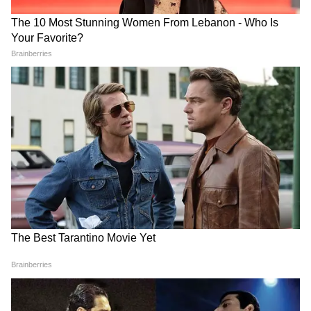
অল্প বয়সে গর্ভধারণের ঝুঁকি বৃদ্ধি পায়, মাতৃস্বাস্থ্য
সংক্রান্ত জটিলতা দেখা দেয় এবং কর্মসংস্থানের
সুযোগও হ্রাস পায়।
LATEST VIDEOS
অন্নপূর্ণা যোজনা নিয়ে প্রশ্ন তুলে শুভেন্দুকে
আক্রমণ কুণালের, দেখুন কী বলছেন |
Kunal on Annapurna
Annapurna Bhandar Payment |
প্রতিমাসে কত তারিখে ঢুকবে অন্নপূর্ণার ৩