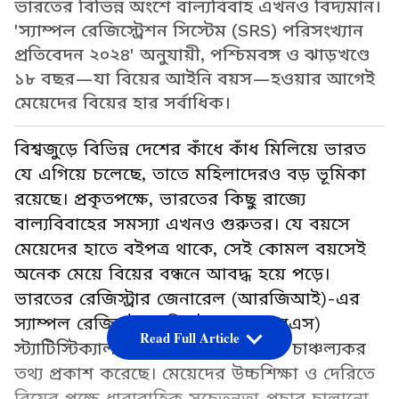
ভারতের বিভিন্ন অংশে বাল্যবিবাহ এখনও বিদ্যমান।
'স্যাম্পল রেজিস্ট্রেশন সিস্টেম (SRS) পরিসংখ্যান
প্রতিবেদন ২০২৪' অনুযায়ী, পশ্চিমবঙ্গ ও ঝাড়খণ্ডে
১৮ বছর—যা বিয়ের আইনি বয়স—হওয়ার আগেই
মেয়েদের বিয়ের হার সর্বাধিক।
বিশ্বজুড়ে বিভিন্ন দেশের কাঁধে কাঁধ মিলিয়ে ভারত
যে এগিয়ে চলেছে, তাতে মহিলাদেরও বড় ভূমিকা
রয়েছে। প্রকৃতপক্ষে, ভারতের কিছু রাজ্যে
বাল্যবিবাহের সমস্যা এখনও গুরুতর। যে বয়সে
মেয়েদের হাতে বইপত্র থাকে, সেই কোমল বয়সেই
অনেক মেয়ে বিয়ের বন্ধনে আবদ্ধ হয়ে পড়ে।
ভারতের রেজিস্ট্রার জেনারেল (আরজিআই)-এর
স্যাম্পল রেজিস্ট্রেশন সিস্টেম (এসআরএস)
Read Full Article
স্ট্যাটিস্টিক্যাল রিপোর্ট ২০২৪-এর তথ্য চাঞ্চল্যকর
তথ্য প্রকাশ করেছে। মেয়েদের উচ্চশিক্ষা ও দেরিতে
বিয়ের পক্ষে ধারাবাহিক সচেতনতা প্রচার চালানো