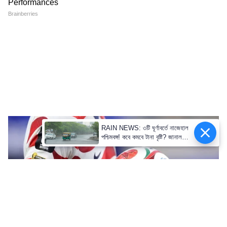
RAIN NEWS: ৩টি ঘূর্ণাবর্তে নাজেহাল
পশ্চিমবঙ্গ! কবে কমবে টানা বৃষ্টি? জানাল
আবহাওয়া দফতর