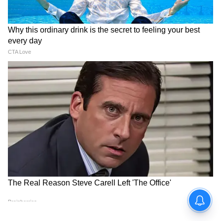
West Bengal News (পশ্চিমবঙ্গের খবর): Read In
depth coverage of West Bengal News Today
in Bengali including West Bengal Political,
Education, Crime, Weather and Common
man issues news at Asianet News Bangla.
ABOUT THE AUTHOR
Sanjoy Patra
SP