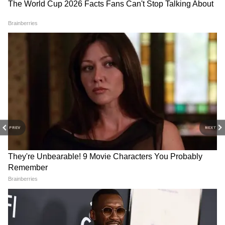
3
6
PREV
NEXT
Image Credit :
Getty
মুখ্যমন্ত্রী বলেন, প্রধানমন্ত্রী জনৌষধি কেন্দ্রের সংখ্যা
আরও ৪৬৯টি খোলার প্রস্তাব দেওয়া হয়েছে। অমৃত
ভারত প্রকল্পের আওতায় দুরারোগ্য অসুখের ওষুধে
৫০-৮০ শতাংশ পর্যন্ত ছাড় পাওয়া যাবে।